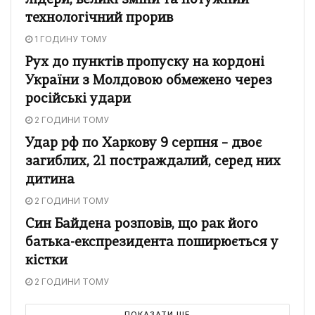
лідери, великі зміни та потужний
технологічний прорив
1 ГОДИНУ ТОМУ
Рух до пунктів пропуску на кордоні
України з Молдовою обмежено через
російські удари
2 ГОДИНИ ТОМУ
Удар рф по Харкову 9 серпня – двоє
загиблих, 21 постраждалий, серед них
дитина
2 ГОДИНИ ТОМУ
Син Байдена розповів, що рак його
батька-експрезидента поширюється у
кістки
2 ГОДИНИ ТОМУ
ПОКАЗАТИ ЩЕ