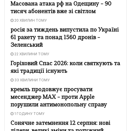
Масована атака рф на Одещину – 90
тисяч абонентів вже зі світлом
20 ХВИЛИН ТОМУ
росія за тиждень випустила по Україні
61 ракету та понад 1560 дронів –
Зеленський
22 ХВИЛИНИ ТОМУ
Горіховий Спас 2026: коли святкують та
які традиції існують
33 ХВИЛИНИ ТОМУ
кремль продовжує просувати
месенджер MAX – проти Apple
порушили антимонопольну справу
1 ГОДИНУ ТОМУ
Сонячне затемнення 12 серпня: нові