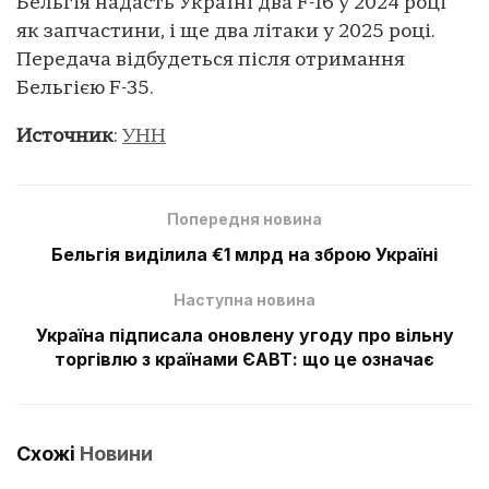
Бельгія надасть Україні два F-16 у 2024 році
як запчастини, і ще два літаки у 2025 році.
Передача відбудеться після отримання
Бельгією F-35.
Источник
:
УНН
Попередня новина
Бельгія виділила €1 млрд на зброю Україні
Наступна новина
Україна підписала оновлену угоду про вільну
торгівлю з країнами ЄАВТ: що це означає
Схожі
Новини