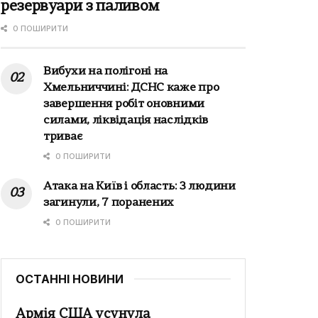
резервуари з паливом
0 ПОШИРИТИ
Вибухи на полігоні на
Хмельниччині: ДСНС каже про
завершення робіт оновними
силами, ліквідація наслідків
триває
0 ПОШИРИТИ
Атака на Київ і область: 3 людини
загинули, 7 поранених
0 ПОШИРИТИ
ОСТАННІ НОВИНИ
Армія США усунула