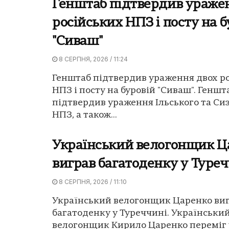
Генштаб підтвердив ураже
російських НПЗ і посту на б
"Сиваш"
8 СЕРПНЯ, 2026 / 11:24
Генштаб підтвердив ураження двох р
НПЗ і посту на буровій "Сиваш". Геншт
підтвердив ураження Ільського та Си
НПЗ, а також...
Український велогонщик Ц
виграв багатоденку у Туреч
8 СЕРПНЯ, 2026 / 11:10
Український велогонщик Царенко ви
багатоденку у Туреччині. Українськи
велогонщик Кирило Царенко переміг 