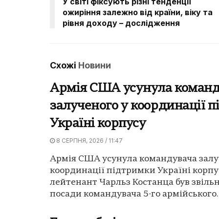
У світі фіксують різні тенденції
ожиріння залежно від країни, віку та
рівня доходу – дослідження
Схожі
Новини
Армія США усунула команд
залученого у координації 
Україні корпусу
8 СЕРПНЯ, 2026 / 11:47
Армія США усунула командувача залу
координації підтримки Україні корпус
лейтенант Чарльз Костанца був звіль
посади командувача 5-го армійського..