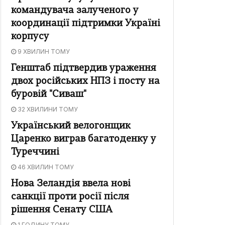
командувача залученого у
координації підтримки Україні
корпусу
9 ХВИЛИН ТОМУ
Генштаб підтвердив ураження
двох російських НПЗ і посту на
буровій "Сиваш"
32 ХВИЛИНИ ТОМУ
Український велогонщик
Царенко виграв багатоденку у
Туреччині
46 ХВИЛИН ТОМУ
Нова Зеландія ввела нові
санкції проти росії після
рішення Сенату США
1 ГОДИНУ ТОМУ