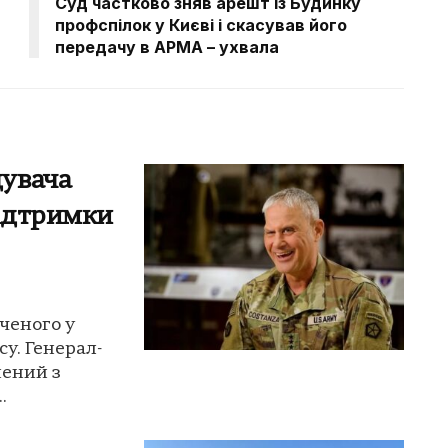
Суд частково зняв арешт із Будинку
профспілок у Києві і скасував його
передачу в АРМА – ухвала
увача
підтримки
ченого у
у. Генерал-
нений з
.