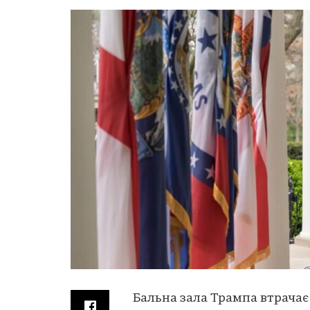
Бальна зала Трампа втрача