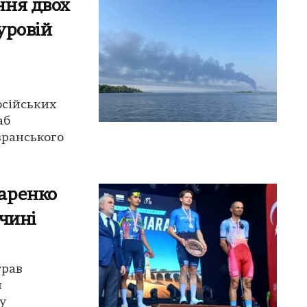
ння двох
уровій
осійських
аб
зранського
аренко
чині
грав
й
у