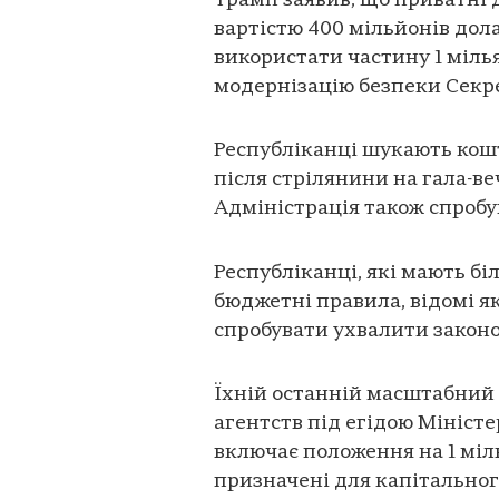
Трамп заявив, що приватні 
вартістю 400 мільйонів дола
використати частину 1 міль
модернізацію безпеки Секр
Республіканці шукають кош
після стрілянини на гала-веч
Адміністрація також спроб
Республіканці, які мають бі
бюджетні правила, відомі я
спробувати ухвалити закон
Їхній останній масштабний
агентств під егідою Мініст
включає положення на 1 міл
призначені для капітальног