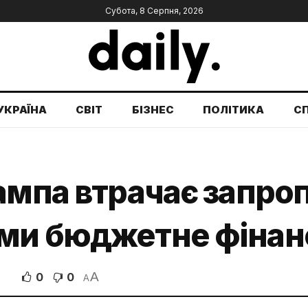
Субота, 8 Серпня, 2026
УКРАЇНА
СВІТ
БІЗНЕС
ПОЛІТИКА
С
ампа втрачає запро
ми бюджетне фінан
A
0
0
В
A