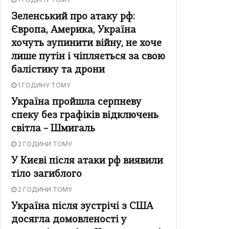
Зеленський про атаку рф:
Європа, Америка, Україна
хочуть зупинити війну, не хоче
лише путін і чіпляється за свою
балістику та дрони
1 ГОДИНУ ТОМУ
Україна пройшла серпневу
спеку без графіків відключень
світла – Шмигаль
2 ГОДИНИ ТОМУ
У Києві після атаки рф виявили
тіло загиблого
2 ГОДИНИ ТОМУ
Україна після зустрічі з США
досягла домовленості у