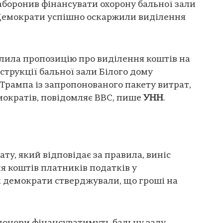
боронив фінансувати охорону бальної зали
Демократи успішно оскаржили виділення
лила пропозицію про виділення коштів на
струкції бальної зали Білого дому
рампа із запропонованого пакету витрат,
мократів, повідомляє BBC, пише
УНН
.
ту, який відповідає за правила, виніс
 коштів платників податків у
як демократи стверджували, що гроші на