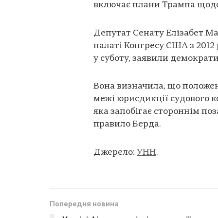
включає плани Трампа щодо
Депутат Сенату Елізабет Ма
палаті Конгресу США з 2012
у суботу, заявили демократи
Вона визначила, що положен
межі юрисдикції судового ко
яка запобігає стороннім п
правило Берда.
Джерело:
УНН
.
Попередня новина