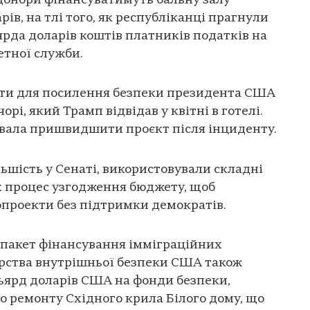
донори фінансуватимуть бальну залу
рів, на тлі того, як республіканці прагнули
ярда доларів коштів платників податків на
етної служби.
ти для посилення безпеки президента США
орі, який Трамп відвідав у квітні в готелі.
увала пришвидшити проєкт після інциденту.
льшість у Сенаті, використовували складні
к процес узгодження бюджету, щоб
опроекти без підтримки демократів.
 пакет фінансування імміграційних
ерства внутрішньої безпеки США також
ьярд доларів США на фонди безпеки,
о ремонту Східного крила Білого дому, що