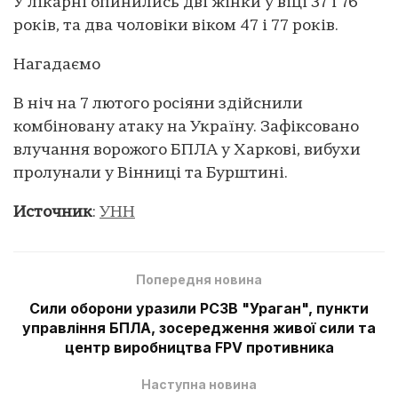
У лікарні опинились дві жінки у віці 37 і 76
років, та два чоловіки віком 47 і 77 років.
Нагадаємо
В ніч на 7 лютого росіяни здійснили
комбіновану атаку на Україну. Зафіксовано
влучання ворожого БПЛА у Харкові, вибухи
пролунали у Вінниці та Бурштині.
Источник
:
УНН
Попередня новина
Сили оборони уразили РСЗВ "Ураган", пункти
управління БПЛА, зосередження живої сили та
центр виробництва FPV противника
Наступна новина