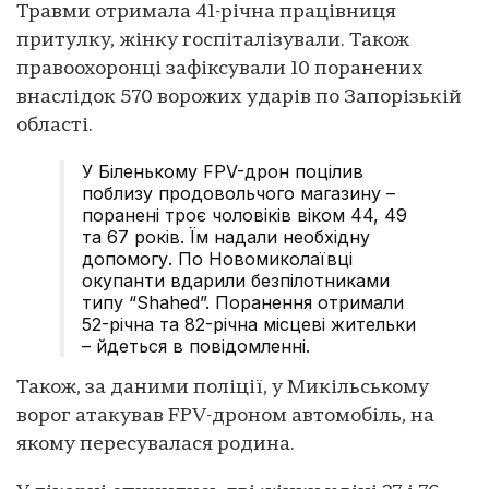
Травми отримала 41-річна працівниця
притулку, жінку госпіталізували. Також
правоохоронці зафіксували 10 поранених
внаслідок 570 ворожих ударів по Запорізькій
області.
У Біленькому FPV-дрон поцілив
поблизу продовольчого магазину –
поранені троє чоловіків віком 44, 49
та 67 років. Їм надали необхідну
допомогу. По Новомиколаївці
окупанти вдарили безпілотниками
типу “Shahed”. Поранення отримали
52-річна та 82-річна місцеві жительки
– йдеться в повідомленні.
Також, за даними поліції, у Микільському
ворог атакував FPV-дроном автомобіль, на
якому пересувалася родина.