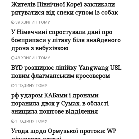
Жителів Північної Кореї закликали
рятуватися від спеки супом із собак
39 ХВИЛИН ТОМУ
У Німеччині спростували дані про
боєприпаси у літаку біля знайденого
дрона з вибухівкою
48 ХВИЛИН ТОМУ
BYD розширює лінійку Yangwang U8L
новим флагманським кросовером
1 ГОДИНУ ТОМУ
рф ударом КАБами і дронами
поранила двох у Сумах, в області
знищила поштове відділення
1 ГОДИНУ ТОМУ
Угода щодо Ормузької протоки: WP