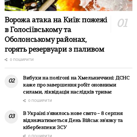
Ворожа атака на Київ: пожежі
в Голосіївському та
Оболонському районах,
горять резервуари з паливом
0 ПОШИРИТИ
Вибухи на полігоні на Хмельниччині: ДСНС
каже про завершення робіт оновними
силами, ліквідація наслідків триває
0 ПОШИРИТИ
В Україні з'явилось нове свято – 8 серпня
відзначатиметься День Військ зв'язку та
кібербезпеки ЗСУ
0 ПОШИРИТИ