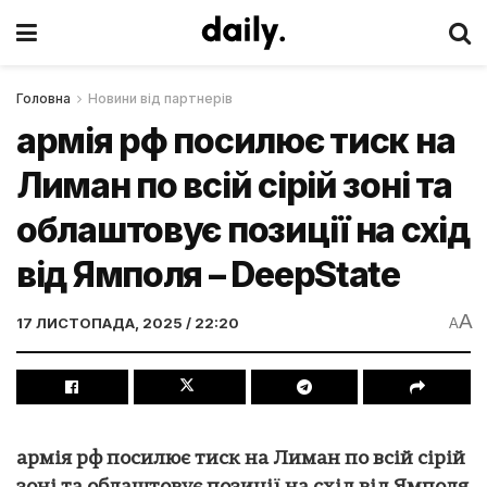
Головна
Новини від партнерів
армія рф посилює тиск на
Лиман по всій сірій зоні та
облаштовує позиції на схід
від Ямполя – DeepState
A
17 ЛИСТОПАДА, 2025 / 22:20
A
армія рф посилює тиск на Лиман по всій сірій