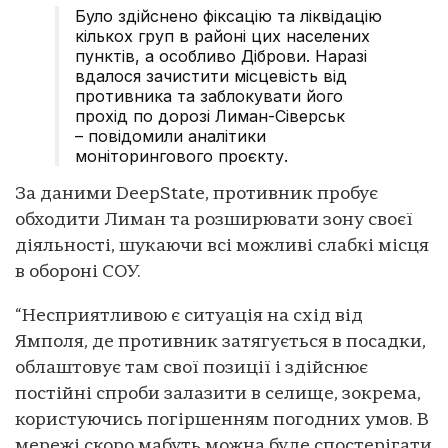
Було здійснено фіксацію та ліквідацію
кількох груп в районі цих населених
пунктів, а особливо Діброви. Наразі
вдалося зачистити місцевість від
противника та заблокувати його
прохід по дорозі Лиман-Сіверськ
– повідомили аналітики
моніторингового проєкту.
За даними DeepState, противник пробує
обходити Лиман та розширювати зону своєї
діяльності, шукаючи всі можливі слабкі місця
в обороні СОУ.
“Несприятливою є ситуація на схід від
Ямполя, де противник затягується в посадки,
облаштовує там свої позиції і здійснює
постійні спроби залазити в селище, зокрема,
користуючись погіршенням погодних умов. В
мережі скоро мабуть можна буде спостерігати