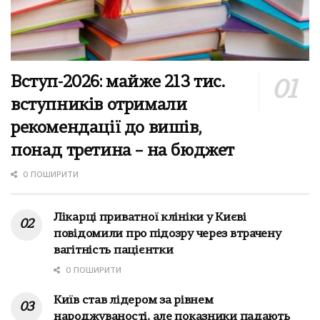
Вступ-2026: майже 213 тис.
вступників отримали
рекомендації до вишів,
понад третина – на бюджет
0 ПОШИРИТИ
Лікарці приватної клініки у Києві
повідомили про підозру через втрачену
вагітність пацієнтки
0 ПОШИРИТИ
Київ став лідером за рівнем
народжуваності, але показники падають