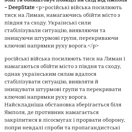
зоні та облаштовує позиції на схід від Ямполя
– DeepState
<p>російські війська посилюють
тиск на Лиман, намагаючись обійти місто з
півдня та сходу. Українські сили
стабілізували ситуацію, виявляючи та
знищуючи штурмові групи, перекриваючи
ключові напрямки руху ворога.</p>
російські війська посилюють тиск на Лиман і
намагаються обійти місто з півдня та сходу,
однак українським силам вдалося
стабілізувати ситуацію, виявляти й
знищувати штурмові групи та перекривати
ключові напрямки руху ворога.
Найскладніша обстановка зберігається біля
Ямполя, де противник намагається
закріпитися в лісосмугах і прорвати оборону,
попри невдалі спроби та пропагандистські