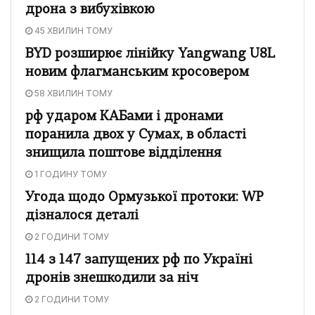
дрона з вибухівкою
45 ХВИЛИН ТОМУ
BYD розширює лінійку Yangwang U8L
новим флагманським кросовером
58 ХВИЛИН ТОМУ
рф ударом КАБами і дронами
поранила двох у Сумах, в області
знищила поштове відділення
1 ГОДИНУ ТОМУ
Угода щодо Ормузької протоки: WP
дізналося деталі
2 ГОДИНИ ТОМУ
114 з 147 запущених рф по Україні
дронів знешкодили за ніч
2 ГОДИНИ ТОМУ