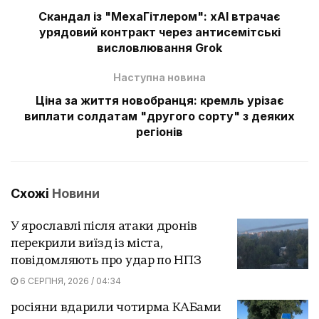
Скандал із "МехаГітлером": xAI втрачає
урядовий контракт через антисемітські
висловлювання Grok
Наступна новина
Ціна за життя новобранця: кремль урізає
виплати солдатам "другого сорту" з деяких
регіонів
Схожі
Новини
У ярославлі після атаки дронів
перекрили виїзд із міста,
повідомляють про удар по НПЗ
6 СЕРПНЯ, 2026 / 04:34
росіяни вдарили чотирма КАБами