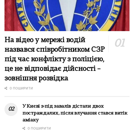
На відео у мережі водій
назвався співробітником СЗР
під час конфлікту з поліцією,
це не відповідає дійсності –
зовнішня розвідка
0 ПОШИРИТИ
У Києві з-під завалів дістали двох
постраждалих, після влучання стався витік
аміаку
0 ПОШИРИТИ