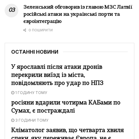
Зеленський обговорив із главою МЗС Латвії
російські атаки на українські порти та
євроінтеграцію
0 ПОШИРИТИ
ОСТАННІ НОВИНИ
У ярославлі після атаки дронів
перекрили виїзд із міста,
повідомляють про удар по НПЗ
1 ГОДИНУ ТОМУ
росіяни вдарили чотирма КАБами по
Сумах, є постраждалі
3 ГОДИНИ ТОМУ
Кліматолог заявив, що четварта хвиля
спеки, яку переживає Європа, не є