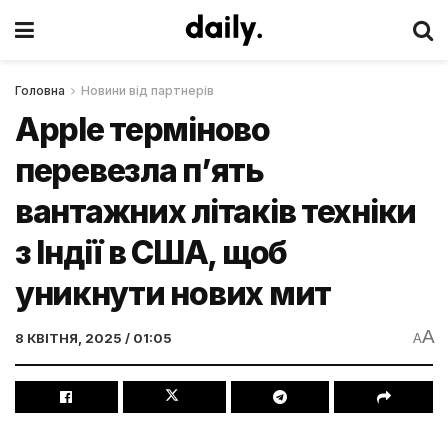
Головна
Новини від партнерів
Apple терміново
перевезла п’ять
вантажних літаків техніки
з Індії в США, щоб
уникнути нових мит
A
8 КВІТНЯ, 2025 / 01:05
A