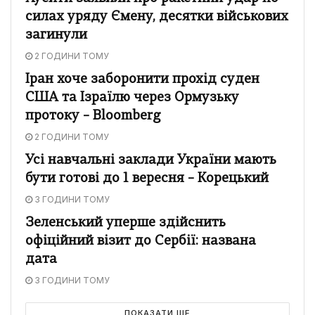
силах уряду Ємену, десятки військових
загинули
2 ГОДИНИ ТОМУ
Іран хоче заборонити прохід суден
США та Ізраїлю через Ормузьку
протоку – Bloomberg
2 ГОДИНИ ТОМУ
Усі навчальні заклади України мають
бути готові до 1 вересня – Корецький
3 ГОДИНИ ТОМУ
Зеленський уперше здійснить
офіційний візит до Сербії: названа
дата
3 ГОДИНИ ТОМУ
ПОКАЗАТИ ЩЕ