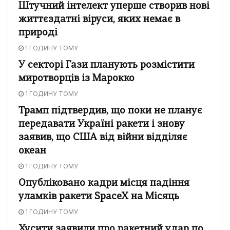
Штучний інтелект уперше створив нові
життєздатні віруси, яких немає в
природі
1 ГОДИНУ ТОМУ
У секторі Гази планують розмістити
миротворців із Марокко
1 ГОДИНУ ТОМУ
Трамп підтвердив, що поки не планує
передавати Україні ракети і знову
заявив, що США від війни відділяє
океан
1 ГОДИНУ ТОМУ
Опубліковано кадри місця падіння
уламків ракети SpaceX на Місяць
1 ГОДИНУ ТОМУ
Хусити заявили про ракетний удар по