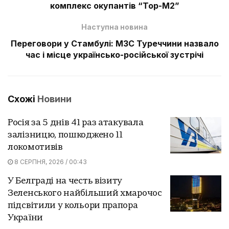
комплекс окупантів “Тор-М2”
Наступна новина
Переговори у Стамбулі: МЗС Туреччини назвало
час і місце українсько-російської зустрічі
Схожі
Новини
Росія за 5 днів 41 раз атакувала
залізницю, пошкоджено 11
локомотивів
8 СЕРПНЯ, 2026 / 00:43
У Белграді на честь візиту
Зеленського найбільший хмарочос
підсвітили у кольори прапора
України