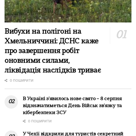
Вибухи на полігоні на
Хмельниччині: ДСНС каже
про завершення робіт
оновними силами,
ліквідація наслідків триває
0 ПОШИРИТИ
В Україні з'явилось нове свято – 8 серпня
відзначатиметься День Військ зв'язку та
кібербезпеки ЗСУ
0 ПОШИРИТИ
У Чехії відкрили для туристів секретний