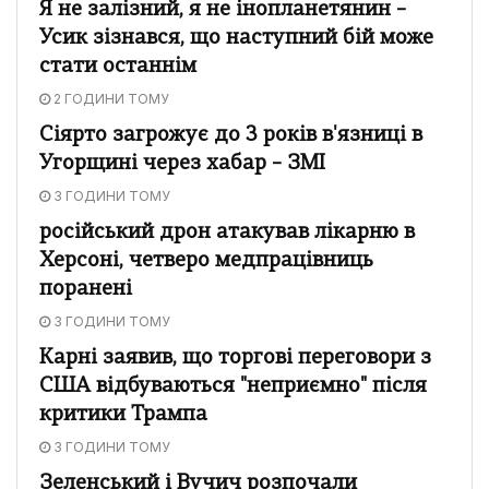
Я не залізний, я не інопланетянин –
Усик зізнався, що наступний бій може
стати останнім
2 ГОДИНИ ТОМУ
Сіярто загрожує до 3 років в'язниці в
Угорщині через хабар – ЗМІ
3 ГОДИНИ ТОМУ
російський дрон атакував лікарню в
Херсоні, четверо медпрацівниць
поранені
3 ГОДИНИ ТОМУ
Карні заявив, що торгові переговори з
США відбуваються "неприємно" після
критики Трампа
3 ГОДИНИ ТОМУ
Зеленський і Вучич розпочали