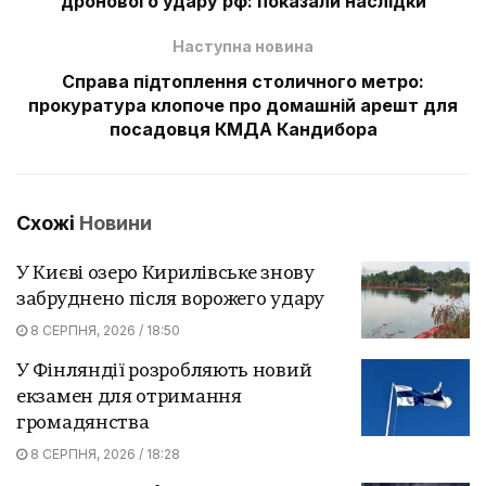
дронового удару рф: показали наслідки
Наступна новина
Справа підтоплення столичного метро:
прокуратура клопоче про домашній арешт для
посадовця КМДА Кандибора
Схожі
Новини
У Києві озеро Кирилівське знову
забруднено після ворожего удару
8 СЕРПНЯ, 2026 / 18:50
У Фінляндії розробляють новий
екзамен для отримання
громадянства
8 СЕРПНЯ, 2026 / 18:28