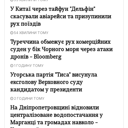
У Китаї через тайфун "Дельфін"
скасували авіарейси та призупинили
рух поїздів
54 ХВИЛИНИ ТОМУ
Туреччина обмежує рух комерційних
суден у бік Чорного моря через атаки
дронів – Bloomberg
1 ГОДИНУ ТОМУ
Угорська партія "Тиса" висунула
ексголову Верховного суду
кандидатом у президенти
2 ГОДИНИ ТОМУ
На Дніпропетровщині відновили
централізоване водопостачання у
Марганці та громадах навколо –