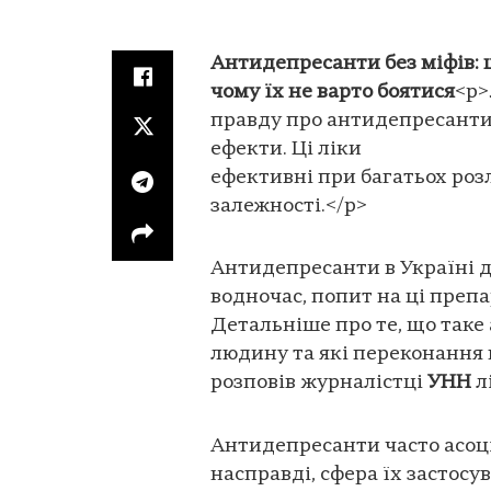
Антидепресанти без міфів: щ
чому їх не варто боятися
<p>
правду про антидепресанти,
ефекти. Ці ліки
ефективні при багатьох розл
залежності.</p>
Антидепресанти в Україні д
водночас, попит на ці препар
Детальніше про те, що таке
людину та які переконання 
розповів журналістці
УНН
л
Антидепресанти часто асоці
насправді, сфера їх застос