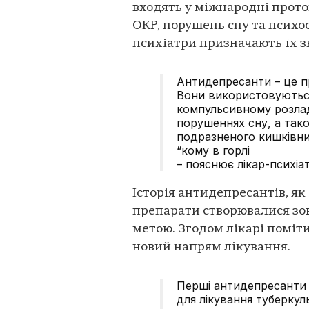
входять у міжнародні прото
ОКР, порушень сну та психо
психіатри призначають їх з
Антидепресанти – це пр
Вони використовуютьс
компульсивному розлад
порушеннях сну, а так
подразненого кишківник
“кому в горлі
– пояснює лікар-психіат
Історія антидепресантів, як 
препарати створювалися зов
метою. Згодом лікарі поміт
новий напрям лікування.
Перші антидепресанти 
для лікування туберку