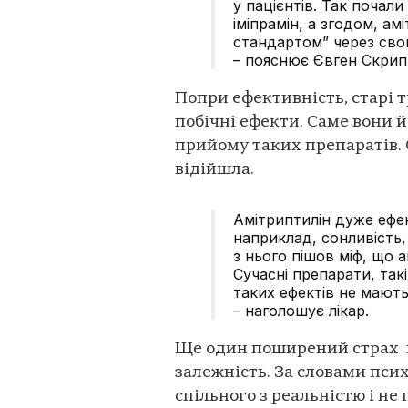
у пацієнтів. Так поча
іміпрамін, а згодом, ам
стандартом” через сво
– пояснює Євген Скрип
Попри ефективність, старі 
побічні ефекти. Саме вони й
прийому таких препаратів. 
відійшла.
Амітриптилін дуже ефек
наприклад, сонливість,
з нього пішов міф, що
Сучасні препарати, так
таких ефектів не мают
– наголошує лікар.
Ще один поширений страх 
залежність. За словами псих
спільного з реальністю і н