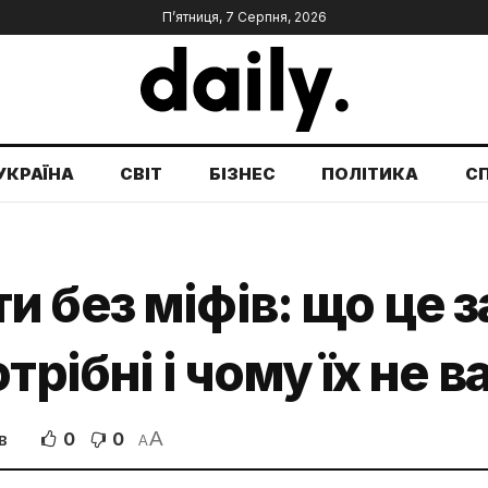
П’ятниця, 7 Серпня, 2026
УКРАЇНА
СВІТ
БІЗНЕС
ПОЛІТИКА
С
 без міфів: що це за
трібні і чому їх не 
A
0
0
В
A