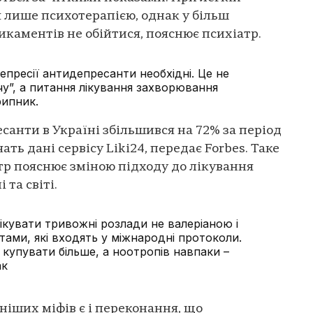
 лише психотерапією, однак у більш
каментів не обійтися, пояснює психіатр.
депресії антидепресанти необхідні. Це не
чу”, а питання лікування захворювання
рипник.
санти в Україні збільшився на 72% за період
чать дані сервісу Liki24, передає Forbes. Таке
тр пояснює зміною підходу до лікування
 та світі.
ікувати тривожні розлади не валеріаною і
ами, які входять у міжнародні протоколи.
купувати більше, а ноотропів навпаки –
ак
ніших міфів є і переконання, що