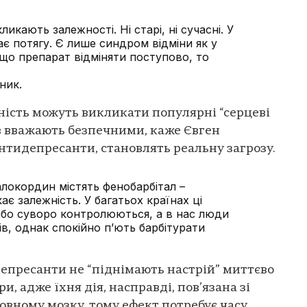
кають залежності. Ні старі, ні сучасні. У
ає потягу. Є лише синдром відміни як у
Якщо препарат відміняти поступово, то
ник.
ність можуть викликати популярні “серцеві
ів вважають безпечними, каже Євген
антидепресанти, становлять реальну загрозу.
локордин містять фенобарбітал –
ає залежність. У багатьох країнах ці
або суворо контролюються, а в нас люди
в, однак спокійно п’ють барбітурати
идепресанти не “піднімають настрій” миттєво
, адже їхня дія, насправді, пов’язана зі
вному мозку, тому ефект потребує часу.