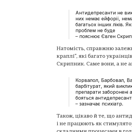
Антидепресанти не викли
них немає ейфорії, нем
багатьох інших ліків. 
проблем не буде
– пояснює Євген Скрип
Натомість, справжню залеж
краплі”, які багато українц
Скрипник. Саме вони, а не 
Корвалол, Барбовал, Ва
барбітурат, який виклик
препарати заборонені 
бояться антидепресанті
– зазначає психіатр.
Також, цікаво й те, що ант
і не працюють як стимулятори
складними процесами в голо