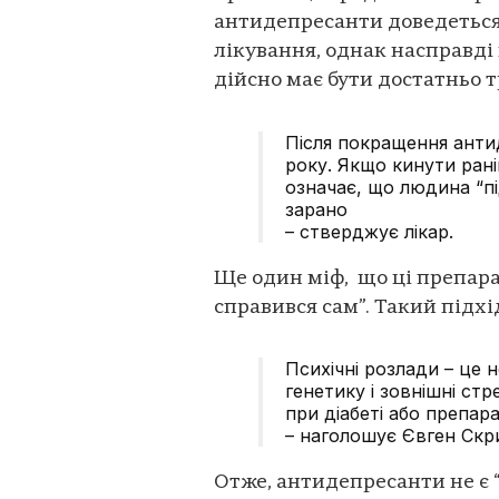
антидепресанти доведеться
лікування, однак насправді 
дійсно має бути достатньо 
Після покращення анти
року. Якщо кинути ран
означає, що людина “пі
зарано
– стверджує лікар.
Ще один міф, що ці препарат
справився сам”. Такий підх
Психічні розлади – це н
генетику і зовнішні стр
при діабеті або препара
– наголошує Євген Скр
Отже, антидепресанти не є 