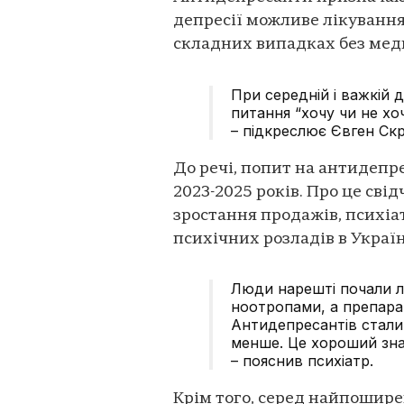
депресії можливе лікування
складних випадках без меди
При середній і важкій 
питання “хочу чи не хо
– підкреслює Євген Ск
До речі, попит на антидепре
2023-2025 років. Про це свід
зростання продажів, психіа
психічних розладів в Україні
Люди нарешті почали л
ноотропами, а препарат
Антидепресантів стали 
менше. Це хороший зн
– пояснив психіатр.
Крім того, серед найпошире