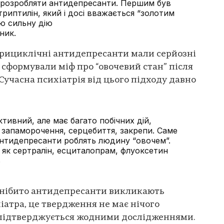
ли розробляти антидепресанти. Першим був
ітриптилін, який і досі вважається “золотим
ю сильну дію
ник.
трициклічні антидепресанти мали серйозні
 сформували міф про “овочевий стан” після
Сучасна психіатрія від цього підходу давно
тивний, але має багато побічних дій,
 запаморочення, серцебиття, закрепи. Саме
 антидепресанти роблять людину “овочем”.
і як сертралін, есциталопрам, флуоксетин
ь
нібито антидепресанти викликають
іатра, це твердження не має нічого
е підтверджується жодними дослідженнями.