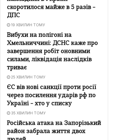
скоротилося майже в 5 разів –
ДПС
19 ХВИЛИН ТОМУ
Вибухи на полігоні на
Хмельниччині: ДСНС каже про
завершення робіт оновними
силами, ліквідація наслідків
триває
25 ХВИЛИН ТОМУ
ЄС вів нові санкції проти росії
через посилення ударів рф по
Україні – хто у списку
35 ХВИЛИН ТОМУ
Російська атака на Запорізький
район забрала життя двох
людей