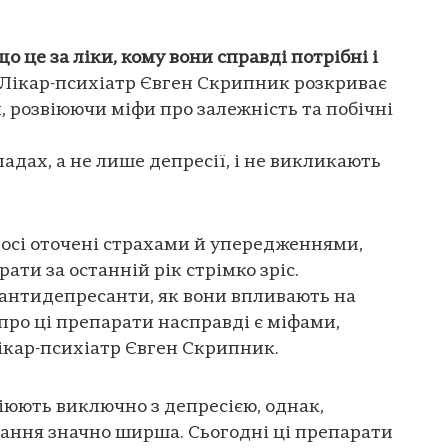
о це за ліки, кому вони справді потрібні і
Лікар-психіатр Євген Скрипник розкриває
 розвіюючи міфи про залежність та побічні
адах, а не лише депресії, і не викликають
осі оточені страхами й упередженнями,
ати за останній рік стрімко зріс.
 антидепресанти, як вони впливають на
про ці препарати насправді є міфами,
ікар-психіатр Євген Скрипник.
юють виключно з депресією, однак,
ування значно ширша. Сьогодні ці препарати