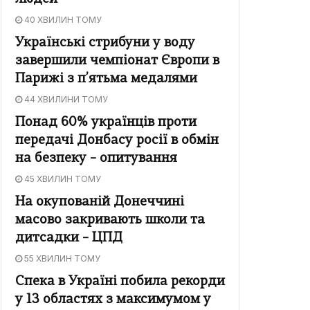
40 ХВИЛИН ТОМУ
Українські стрибуни у воду
завершили чемпіонат Європи в
Парижі з п’ятьма медалями
44 ХВИЛИНИ ТОМУ
Понад 60% українців проти
передачі Донбасу росії в обмін
на безпеку – опитування
45 ХВИЛИН ТОМУ
На окупованій Донеччині
масово закривають школи та
дитсадки – ЦПД
55 ХВИЛИН ТОМУ
Спека в Україні побила рекорди
у 13 областях з максимумом у