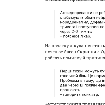
Антидепресанти не ро
стабілізують обмін ней
норадреналіну, дофамі
тривога і поступово п
через 2-6 тижнів
– пояснює лікар.
На початку лікування стан 
пояснює Євген Скрипник. Од
роблять помилку й припиня
Перші тижні можуть бу
головний біль. Це норма
Проблема в тому, що і
два через ці побічні е
працюють
– говорить психіатр.
Антидепресанти призначают