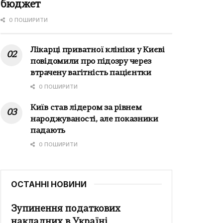
бюджет
0 ПОШИРИТИ
Лікарці приватної клініки у Києві
повідомили про підозру через
втрачену вагітність пацієнтки
0 ПОШИРИТИ
Київ став лідером за рівнем
народжуваності, але показники
падають
0 ПОШИРИТИ
ОСТАННІ НОВИНИ
Зупинення податкових
накладних в Україні