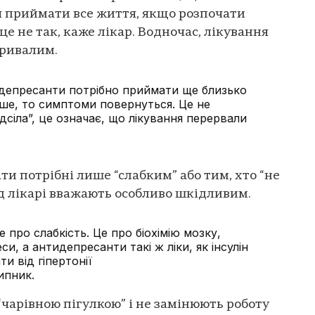
 приймати все життя, якщо розпочати
це не так, каже лікар. Водночас, лікування
тривалим.
депресанти потрібно приймати ще близько
іше, то симптоми повернуться. Це не
дсіла”, це означає, що лікування перервали
и потрібні лише “слабким” або тим, хто “не
ід лікарі вважають особливо шкідливим.
е про слабкість. Це про біохімію мозку,
еси, а антидепресанти такі ж ліки, як інсулін
ти від гіпертонії
ипник.
“чарівною пігулкою” і не замінюють роботу