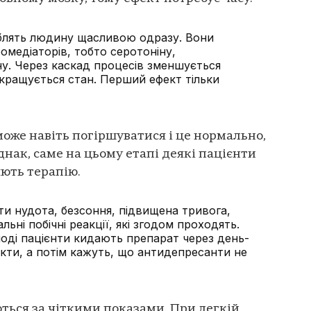
блять людину щасливою одразу. Вони
ромедіаторів, тобто серотоніну,
ну. Через каскад процесів зменшується
окращується стан. Перший ефект тільки
може навіть погіршуватися і це нормально,
нак, саме на цьому етапі деякі пацієнти
ють терапію.
ти нудота, безсоння, підвищена тривога,
льні побічні реакції, які згодом проходять.
ноді пацієнти кидають препарат через день-
фекти, а потім кажуть, що антидепресанти не
ься за чіткими показами. При легкій