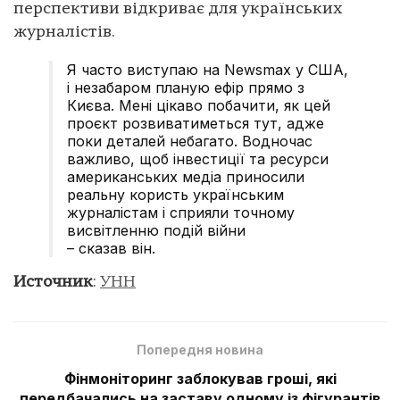
перспективи відкриває для українських
журналістів.
Я часто виступаю на Newsmax у США,
і незабаром планую ефір прямо з
Києва. Мені цікаво побачити, як цей
проєкт розвиватиметься тут, адже
поки деталей небагато. Водночас
важливо, щоб інвестиції та ресурси
американських медіа приносили
реальну користь українським
журналістам і сприяли точному
висвітленню подій війни
– сказав він.
Источник
:
УНН
Попередня новина
Фінмоніторинг заблокував гроші, які
передбачались на заставу одному із фігурантів