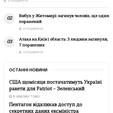
0 ПОШИРИТИ
Вибух у Житомирі: загинув чоловік, ще один
поранений
0 ПОШИРИТИ
Атака на Київ і область: 3 людини загинули,
7 поранених
0 ПОШИРИТИ
ОСТАННІ НОВИНИ
США щомісяця постачатимуть Україні
ракети для Patriot – Зеленський
15 ХВИЛИН ТОМУ
Пентагон відкликав доступ до
секретних даних ексміністра