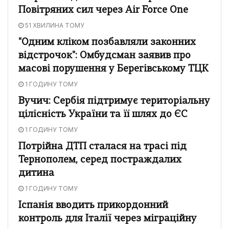
Повітряних сил через Air Force One
51 ХВИЛИНА ТОМУ
"Одним кліком позбавляли законних
відстрочок": Омбудсман заявив про
масові порушення у Берегівському ТЦК
1 ГОДИНУ ТОМУ
Вучич: Сербія підтримує територіальну
цілісність України та її шлях до ЄС
1 ГОДИНУ ТОМУ
Потрійна ДТП сталася на трасі під
Тернополем, серед постраждалих
дитина
1 ГОДИНУ ТОМУ
Іспанія вводить прикордонний
контроль для Італії через міграційну