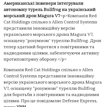
Американські інженери інтегрували
автономну турель Bullfrog на український
морський дрон Magura V7
<p>Компанія Red
Cat Holdings спільно з Allen Control Systems
представили інноваційну версію
українського морського дрона Magura V7,
оснащену "розумною" туреллю Bullfrog. Дрон
тепер здатний боротися з повітряними та
надводними цілями, забезпечуючи активну
протиповітряну оборону.</p>
Компанія Red Cat Holdings спільно з Allen
Control Systems представили інноваційну
версію українського морського дрона Magura
V7, оснащену “розумною” туреллю Bullfrog
для боротьби з повітряними та надводними
цілями. Про це повідомляє Defense Express,