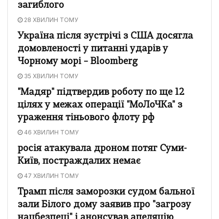
загиблого
28 ХВИЛИН ТОМУ
Україна після зустрічі з США досягла
домовленості у питанні ударів у
Чорному морі – Bloomberg
35 ХВИЛИН ТОМУ
"Мадяр" підтвердив роботу по ще 12
цілях у межах операції "МоЛоЧКа" з
ураження тіньового флоту рф
46 ХВИЛИН ТОМУ
росія атакувала дроном потяг Суми-
Київ, постраждалих немає
47 ХВИЛИН ТОМУ
Трамп після заморозки судом бальної
зали Білого дому заявив про "загрозу
нацбезпеці" і анонсував апеляцію