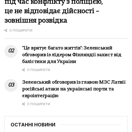
під час конфлікту з поліцією,
це не відповідає дійсності –
зовнішня розвідка
0 ПОШИРИТИ
"Це врятує багато життів": Зеленський
обговорив із лідером Фінляндії захист від
балістики для України
0 ПОШИРИТИ
Зеленський обговорив із главою МЗС Латвії
російські атаки на українські порти та
євроінтеграцію
0 ПОШИРИТИ
ОСТАННІ НОВИНИ