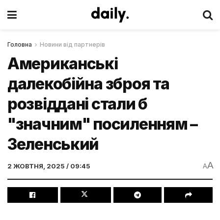
Головна
Новини від партнерів
Американські
далекобійна зброя та
розвіддані стали б
"значним" посиленням –
Зеленський
A
2 ЖОВТНЯ, 2025 / 09:45
A