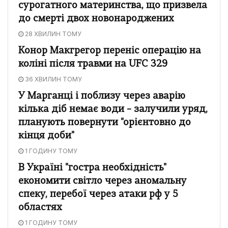
сурогатного материнства, що призвела
до смерті двох новонароджених
28 ХВИЛИН ТОМУ
Конор Макгрегор переніс операцію на
коліні після травми на UFC 329
36 ХВИЛИН ТОМУ
У Марганці і поблизу через аварію
кілька діб немає води – залучили уряд,
планують повернути "орієнтовно до
кінця доби"
1 ГОДИНУ ТОМУ
В Україні "гостра необхідність"
економити світло через аномальну
спеку, перебої через атаки рф у 5
областях
1 ГОДИНУ ТОМУ