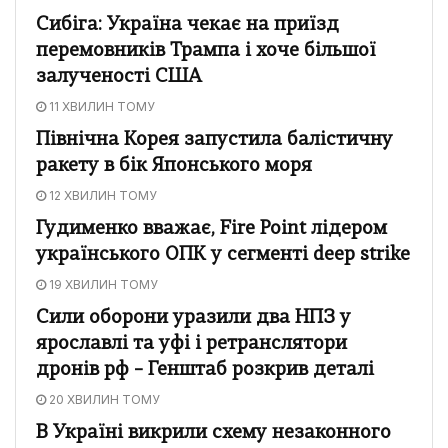
Сибіга: Україна чекає на приїзд
перемовників Трампа і хоче більшої
залученості США
11 ХВИЛИН ТОМУ
Північна Корея запустила балістичну
ракету в бік Японського моря
12 ХВИЛИН ТОМУ
Гудименко вважає, Fire Point лідером
українського ОПК у сегменті deep strike
19 ХВИЛИН ТОМУ
Сили оборони уразили два НПЗ у
ярославлі та уфі і ретранслятори
дронів рф – Генштаб розкрив деталі
20 ХВИЛИН ТОМУ
В Україні викрили схему незаконного