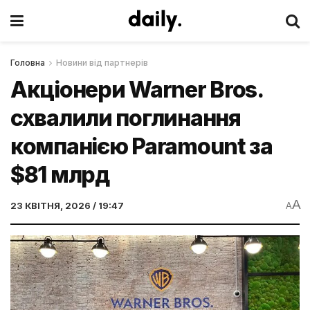
Головна
Новини від партнерів
Акціонери Warner Bros.
схвалили поглинання
компанією Paramount за
$81 млрд
A
23 КВІТНЯ, 2026 / 19:47
A