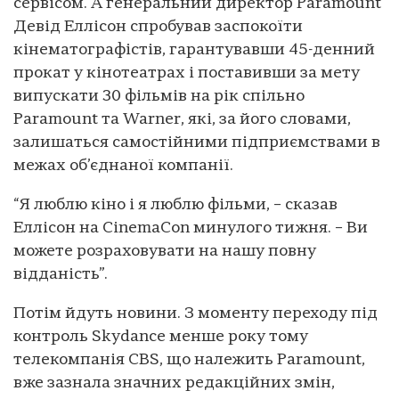
сервісом. А генеральний директор Paramount
Девід Еллісон спробував заспокоїти
кінематографістів, гарантувавши 45-денний
прокат у кінотеатрах і поставивши за мету
випускати 30 фільмів на рік спільно
Paramount та Warner, які, за його словами,
залишаться самостійними підприємствами в
межах об’єднаної компанії.
“Я люблю кіно і я люблю фільми, – сказав
Еллісон на CinemaCon минулого тижня. – Ви
можете розраховувати на нашу повну
відданість”.
Потім йдуть новини. З моменту переходу під
контроль Skydance менше року тому
телекомпанія CBS, що належить Paramount,
вже зазнала значних редакційних змін,