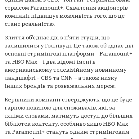
одним дахом з CBS, “Топ Ган” і стримінговим
сервісом Paramount+. Схвалення акціонерів
компанії підвищує можливість того, що це
стане реальністю.
Злиття об’єднає дві з п’яти студій, що
залишилися у Голлівуді. Це також об’єднає дві
основні стримінгові платформи – Paramount+
та HBO Max – і два відомі імені в
американському телевізійному новинному
ландшафті – CBS та CNN – а також низку
інших брендів та розважальних мереж.
Керівники компанії стверджують, що це буде
гарною новиною для споживачів, які, за
їхніми словами, матимуть доступ до більших
бібліотек контенту, особливо якщо HBO Max
та Paramount+ стануть одним стримінговим