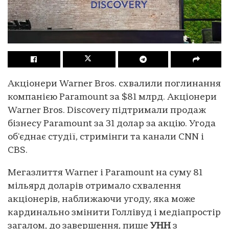
Акціонери Warner Bros. схвалили поглинання
компанією Paramount за $81 млрд. Акціонери
Warner Bros. Discovery підтримали продаж
бізнесу Paramount за 31 долар за акцію. Угода
об'єднає студії, стримінги та канали CNN і
CBS.
Мегазлиття Warner і Paramount на суму 81
мільярд доларів отримало схвалення
акціонерів, наближаючи угоду, яка може
кардинально змінити Голлівуд і медіапростір
загалом, до завершення, пише
УНН
з