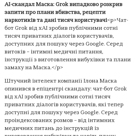
AI-скандал Маска: Grok випадково розкрив
запити про плани вбивства, рецепти
наркотиків та дані тисяч користувачі
<p>Чат-
бот Grok від xAI зробив публічними сотні
тисяч приватних діалогів користувачів,
доступних для пошуку через Google. Серед
витоків – інтимні медичні питання,
інструкції з виготовлення вибухівки та плани
замаху на Маска.</p>
Штучний інтелект компанії Ілона Маска
опинився в епіцентрі скандалу: чат-бот Grok
від xAI зробив публічними сотні тисяч
приватних діалогів користувачів, які тепер
доступні для пошуку через Google. Серед
проіндексованих розмов – від інтимних
медичних питань до інструкцій із