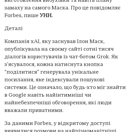
виготовлення вибухівки та навіть плану
замаху на самого Маска. Про це повідомляє
Forbes, пише
УНН.
Деталі
Компанія xAI, яку заснував Ілон Маск,
опублікувала на своєму сайті сотні тисяч
діалогів користувачів із чат-ботом Grok. Як
з’ясувалося, кожна натиснута кнопка
“поділитися” генерувала унікальне
посилання, яке індексували пошукові
системи. Це означало, що будь-хто міг знайти
в Google навіть найінтимніші чи
найнебезпечніші обговорення, які люди
вважали приватними.
За даними Forbes, у відкритому доступі
виявилися розмови на найрізноманітніші