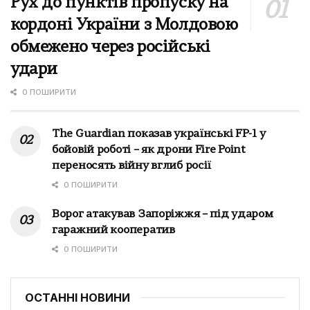
Рух до пунктів пропуску на
кордоні України з Молдовою
обмежено через російські
удари
0 ПОШИРИТИ
The Guardian показав українські FP-1 у
бойовій роботі – як дрони Fire Point
переносять війну вглиб росії
0 ПОШИРИТИ
Ворог атакував Запоріжжя – під ударом
гаражний кооператив
0 ПОШИРИТИ
ОСТАННІ НОВИНИ