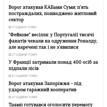
Ворог атакував КАБами Суми: п'ять
постраждалих, пошкоджено житловий
сектор
1 ГОДИНУ ТОМУ
"Фейкове" весілля: у Португалії тисячі
фанатів чекали на одруження Роналду,
але наречені так і не з'явилися
2 ГОДИНИ ТОМУ
У Франції затримали понад 400 осіб за
підпали лісів
4 ГОДИНИ ТОМУ
Ворог атакував Запоріжжя – під
ударом гаражний кооператив
4 ГОДИНИ ТОМУ
Трамп готувався оголосити перемогу