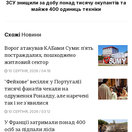
ЗСУ знищили за добу понад тисячу окупантів та
майже 400 одиниць техніки
Схожі
Новини
Ворог атакував КАБами Суми: п'ять
постраждалих, пошкоджено
житловий сектор
10 СЕРПНЯ, 2026 / 04:16
"Фейкове" весілля: у Португалії
тисячі фанатів чекали на
одруження Роналду, але наречені
так і не з'явилися
10 СЕРПНЯ, 2026 / 03:12
У Франції затримали понад 400
осіб за підпали лісів