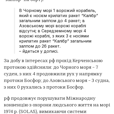
В Чорному морі 1 ворожий корабель,
який є носієм крилатих ракет “Калібр”
загальним залпом до 4 ракет; в
Азовському морі ворожі кораблі
відсутні; в Середземному морі 4
ворожі кораблі, з яких 3 є носіями
крилатих ракет “Калібр” загальним
залпом до 26 ракет.
– йдеться у дописі.
За добу в інтересах рф прохід Керченською
протокою здійснили: до Чорного моря – 7
суден, з них 4 продовжили рух у напрямку
протоки Босфор; до Азовського моря – 3 судна,
з них 0 рухались з протоки Босфор.
рф продовжує порушувати Міжнародну
конвенцію з охорони людського життя на морі
1974 р. (SOLAS), вимикаючи системи