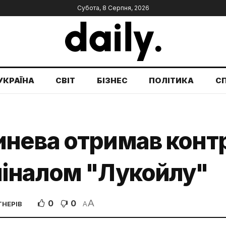
Субота, 8 Серпня, 2026
УКРАЇНА
СВІТ
БІЗНЕС
ПОЛІТИКА
С
нева отримав конт
іналом "Лукойлу"
A
0
0
ТНЕРІВ
A