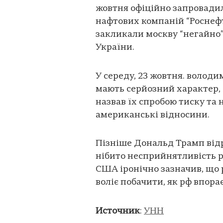
жовтня офіційно запровадил
нафтових компаній “Роснефть
закликали москву “негайно
України.
У середу, 23 жовтня. володи
мають серйозний характер, а
назвав їх спробою тиску та 
американські відносини.
Пізніше Дональд Трамп відр
нібито несприйнятливість р
США іронічно зазначив, що 
воліє побачити, як рф впор
Источник
:
УНН