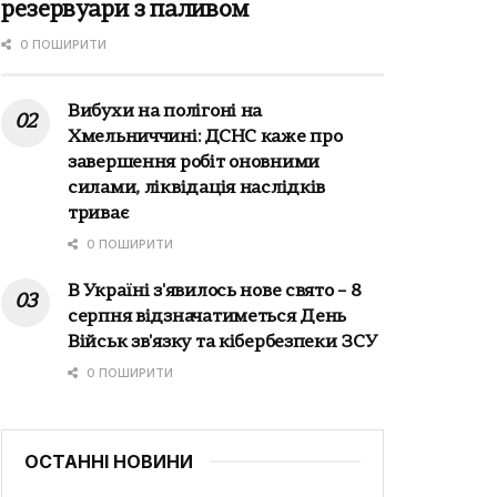
резервуари з паливом
0 ПОШИРИТИ
Вибухи на полігоні на
Хмельниччині: ДСНС каже про
завершення робіт оновними
силами, ліквідація наслідків
триває
0 ПОШИРИТИ
В Україні з'явилось нове свято – 8
серпня відзначатиметься День
Військ зв'язку та кібербезпеки ЗСУ
0 ПОШИРИТИ
ОСТАННІ НОВИНИ