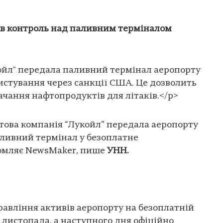
в контроль над паливним терміналом
ойл" передала паливний термінал аеропорту
истування через санкції США. Це дозволить
ачання нафтопродуктів для літаків.</p>
това компанія “Лукойл” передала аеропорту
аливний термінал у безоплатне
домляє NewsMaker, пише
УНН.
равління активів аеропорту на безоплатній
 листопада, а наступного дня офіційно