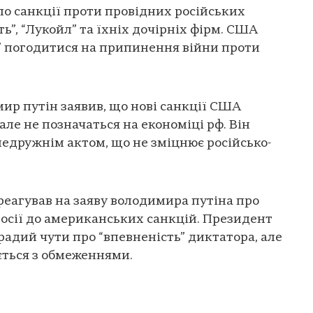
о санкції проти провідних російських
”, “Лукойл” та їхніх дочірніх фірм. США
” погодитися на припинення війни проти
мир путін заявив, що нові санкції США
ле не позначаться на економіці рф. Він
недружнім актом, що не зміцнює російсько-
еагував на заяву володимира путіна про
осії до американських санкцій. Президент
радий чути про “впевненість” диктатора, але
ається з обмеженнями.