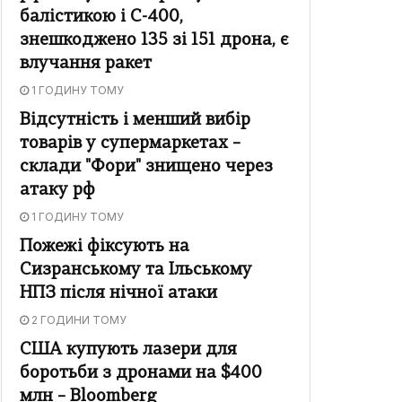
балістикою і С-400,
знешкоджено 135 зі 151 дрона, є
влучання ракет
1 ГОДИНУ ТОМУ
Відсутність і менший вибір
товарів у супермаркетах –
склади "Фори" знищено через
атаку рф
1 ГОДИНУ ТОМУ
Пожежі фіксують на
Сизранському та Ільському
НПЗ після нічної атаки
2 ГОДИНИ ТОМУ
США купують лазери для
боротьби з дронами на $400
млн – Bloomberg