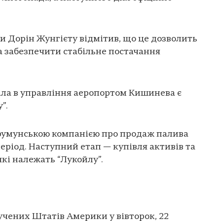
 Дорін Жунгієту відмітив, що це дозволить
а забезпечити стабільне постачання
ла в управління аеропортом Кишинева є
”.
румунською компанією про продаж палива
ріод. Наступний етап — купівля активів та
які належать “Лукойлу”.
учених Штатів Америки у вівторок, 22