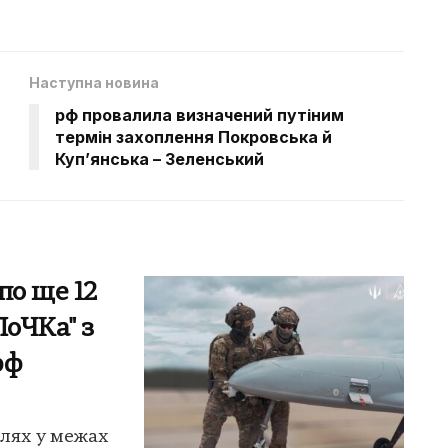
Наступна новина
рф провалила визначений путіним
термін захоплення Покровська й
Куп’янська – Зеленський
по ще 12
ЛоЧКа" з
рф
ілях у межах