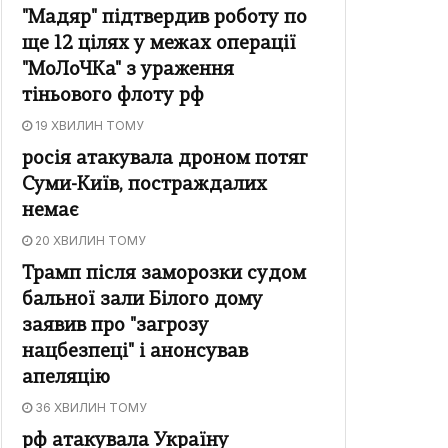
"Мадяр" підтвердив роботу по
ще 12 цілях у межах операції
"МоЛоЧКа" з ураження
тіньового флоту рф
19 ХВИЛИН ТОМУ
росія атакувала дроном потяг
Суми-Київ, постраждалих
немає
20 ХВИЛИН ТОМУ
Трамп після заморозки судом
бальної зали Білого дому
заявив про "загрозу
нацбезпеці" і анонсував
апеляцію
36 ХВИЛИН ТОМУ
рф атакувала Україну