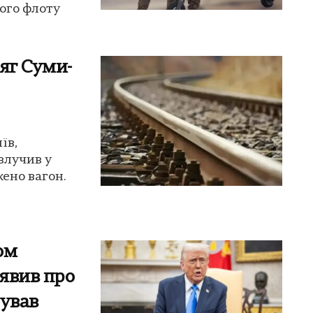
ого флоту
яг Суми-
їв,
влучив у
ено вагон.
ом
аявив про
сував