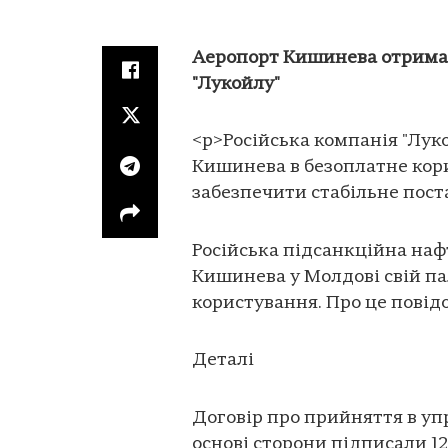
Аеропорт Кишинева отрима
"Лукойлу"
<p>Російська компанія "Лук
Кишинева в безоплатне кор
забезпечити стабільне пост
Російська підсанкційна наф
Кишинева у Молдові свій п
користування. Про це пові
Деталі
Договір про прийняття в уп
основі сторони підписали 12