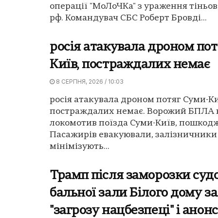
операції "МоЛоЧКа" з ураження тіньов
рф. Командувач СБС Роберт Бровді...
росія атакувала дроном пот
Київ, постраждалих немає
8 СЕРПНЯ, 2026 / 10:03
росія атакувала дроном потяг Суми-Ки
постраждалих немає. Ворожий БПЛА 
локомотив поїзда Суми-Київ, пошкодж
Пасажирів евакуювали, залізничники
мінімізують...
Трамп після заморозки суд
бальної зали Білого дому з
"загрозу нацбезпеці" і анон