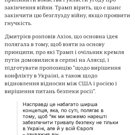
припинити вбивства і укласти угоду про
закінчення війни. Трамп вірить, що є шанс
закінчити цю безглузду війну, якщо проявити
гнучкість.
Дмитрієв розповів Axios, що основна ідея
полягала в тому, щоб взяти за основу
принципи, про які Трамп і очільник кремля
путін домовилися в серпні на Алясці, і
підготувати пропозицію “щодо вирішення
конфлікту в Україні, а також щодо
відновлення відносин між США і росією і
вирішення питань безпеки росії”.
Насправді це набагато ширша
концепція, яка, по суті, полягає в
тому, щоб “як ми можемо нарешті
забезпечити тривалу безпеку не тільки
в Україні, але й у всій Європі
– зауважив він.