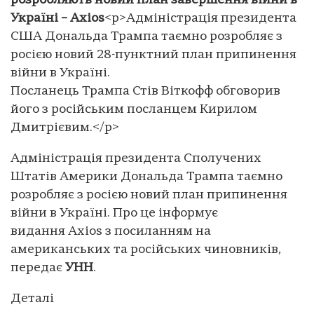
розробляють новий план завершення війни в
Україні – Axios
<p>Адміністрація президента
США Дональда Трампа таємно розробляє з
росією новий 28-пунктний план припинення
війни в Україні.
Посланець Трампа Стів Віткофф обговорив
його з російським посланцем Кирилом
Дмитрієвим.</p>
Адміністрація президента Сполучених
Штатів Америки Дональда Трампа таємно
розробляє з росією новий план припинення
війни в Україні. Про це інформує
видання Axios з посиланням на
американських та російських чиновників,
передає
УНН
.
Деталі