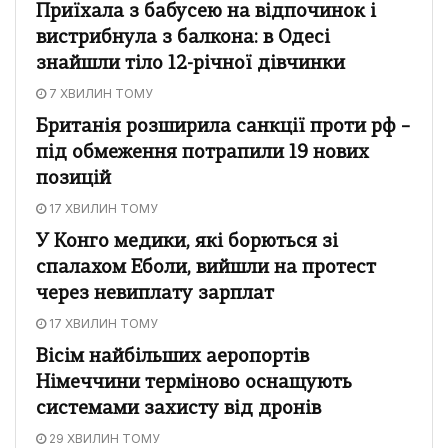
Приїхала з бабусею на відпочинок і
вистрибнула з балкона: в Одесі
знайшли тіло 12-річної дівчинки
7 ХВИЛИН ТОМУ
Британія розширила санкції проти рф –
під обмеження потрапили 19 нових
позицій
17 ХВИЛИН ТОМУ
У Конго медики, які борються зі
спалахом Еболи, вийшли на протест
через невиплату зарплат
17 ХВИЛИН ТОМУ
Вісім найбільших аеропортів
Німеччини терміново оснащують
системами захисту від дронів
29 ХВИЛИН ТОМУ