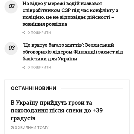
На відео у мережі водій назвався
співробітником СЗР під час конфлікту з
поліцією, це не відповідає дійсності –
зовнішня розвідка
0 ПОШИРИТИ
"Це врятує багато життів": Зеленський
обговорив із лідером Фінляндії захист від
балістики для України
0 ПОШИРИТИ
ОСТАННІ НОВИНИ
В Україну прийдуть грози та
похолодання після спеки до +39
градусів
3 ХВИЛИНИ ТОМУ