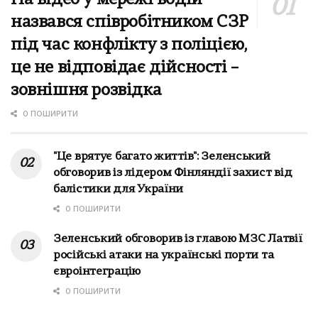
назвався співробітником СЗР
під час конфлікту з поліцією,
це не відповідає дійсності –
зовнішня розвідка
0 ПОШИРИТИ
"Це врятує багато життів": Зеленський
обговорив із лідером Фінляндії захист від
балістики для України
0 ПОШИРИТИ
Зеленський обговорив із главою МЗС Латвії
російські атаки на українські порти та
євроінтеграцію
0 ПОШИРИТИ