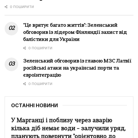
0 ПОШИРИТИ
"Це врятує багато життів": Зеленський
обговорив із лідером Фінляндії захист від
балістики для України
0 ПОШИРИТИ
Зеленський обговорив із главою МЗС Латвії
російські атаки на українські порти та
євроінтеграцію
0 ПОШИРИТИ
ОСТАННІ НОВИНИ
У Марганці і поблизу через аварію
кілька діб немає води – залучили уряд,
планують повернути "орієнтовно до