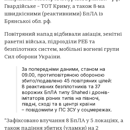
Гвардійське – ТОТ Криму, а також 8-ма
швидкісними (реактивними) БпЛА із
Брянської обл. рф.
Повітряний напад відбивали авіація, зенітні
ракетні війська, підрозділи РЕБ та
безпілотних систем, мобільні вогневі групи
Сил оборони України.
За попередніми даними, станом на
09.00, протиповітряною обороною
збито/подавлено 45 повітряних цілей:
8 реактивних безпілотників та 37
ворожих БпЛА типу Shahed і дронів-
імітаторів різних типів на півночі,
півдні, сході та в центрі країни
– повідомили у ПС ЗСУ у соцмережах.
“Зафіксовано влучання 8 БпЛА у 5 локаціях, а
також падіння збитих (уламки) на 2