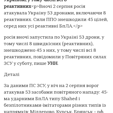
Україною, у тому числі всі 8
реактивних
<p>Вночі 2 серпня росія
атакувала Україну 53 дронами, включаючи 8
реактивних. Сили ППО знешкодили 45 цілей,
серед них усі реактивні БпЛА.</p>
росія вночі запустила по Україні 53 дрони, у
тому числі 8 швидкісних (реактивних),
знешкоджено 45 з них, у тому числі всі 8
реактивних, повідомили у Повітряних силах
ЗСУ у суботу, пише
УНН
.
Деталі
За даними ПС ЗСУ, у ніч на 2 серпня ворог
атакував 53 засобами повітряного нападу: 45-
ма ударними БпЛА типу Shahed і
безпілотниками-імітаторами різних типів із
напрямків: Міллерово, Курськ, Брянськ – рф,