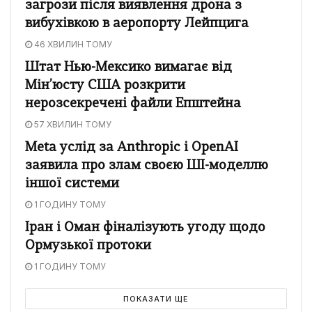
загрози після виявлення дрона з
вибухівкою в аеропорту Лейпцига
46 ХВИЛИН ТОМУ
Штат Нью-Мексико вимагає від
Мін’юсту США розкрити
нерозсекречені файли Епштейна
57 ХВИЛИН ТОМУ
Meta услід за Anthropic і OpenAI
заявила про злам своєю ШІ-моделлю
іншої системи
1 ГОДИНУ ТОМУ
Іран і Оман фіналізують угоду щодо
Ормузької протоки
1 ГОДИНУ ТОМУ
ПОКАЗАТИ ЩЕ