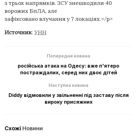
з трьох напрямків. ЗСУ знешкодили 40
ворожих БпЛА, але
зафіксовано влучання у 7 локаціях.</p>
Источник
:
УНН
Попередня новина
російська атака на Одесу: вже п'ятеро
постраждалих, серед них двоє дітей
Наступна новина
Diddy відмовили у звільненні під заставу після
вироку присяжних
Схожі
Новини