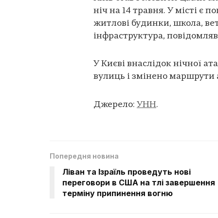
ніч на 14 травня. У місті є 
житлові будинки, школа, ве
інфраструктура, повідомля
У Києві внаслідок нічної ат
вулиць і змінено маршрути 
Джерело:
УНН
.
Попередня новина
Ліван та Ізраїль проведуть нові
переговори в США на тлі завершення
терміну припинення вогню