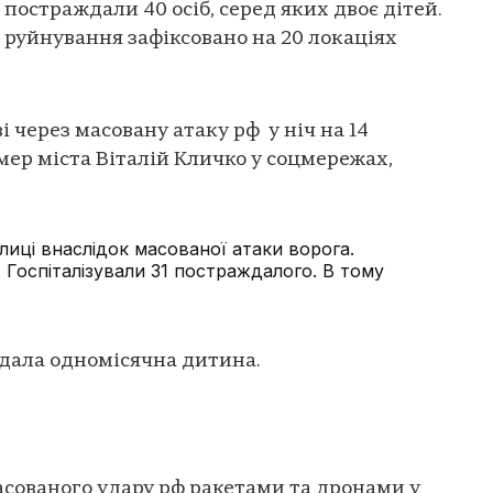
 постраждали 40 осіб, серед яких двоє дітей.
а руйнування зафіксовано на 20 локаціях
 через масовану атаку рф у ніч на 14
мер міста Віталій Кличко у соцмережах,
иці внаслідок масованої атаки ворога.
. Госпіталізували 31 постраждалого. В тому
дала одномісячна дитина.
асованого удару рф ракетами та дронами у