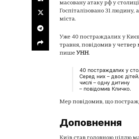
масовану атаку рф у столиці
Госпіталізовано 31 людину, 
міста.
Уже 40 постраждалих у Києві
травня, повідомив у четвер 
пише
УНН
.
40 постраждалих у стол
Серед них – двоє дітей
числі – одну дитину
– повідомив Кличко.
Мер повідомив, що постраж
Доповнення
Київ став головною ціллю м