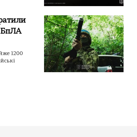
тратили
1 БпЛА
айже 1200
ійські