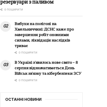
резервуари з паливом
0 ПОШИРИТИ
Вибухи на полігоні на
Хмельниччині: ДСНС каже про
завершення робіт оновними
силами, ліквідація наслідків
триває
0 ПОШИРИТИ
В Україні з'явилось нове свято – 8
серпня відзначатиметься День
Військ зв'язку та кібербезпеки ЗСУ
0 ПОШИРИТИ
ОСТАННІ НОВИНИ