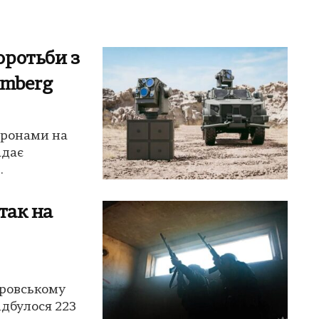
оротьби з
omberg
дронами на
адає
.
так на
кровському
ідбулося 223