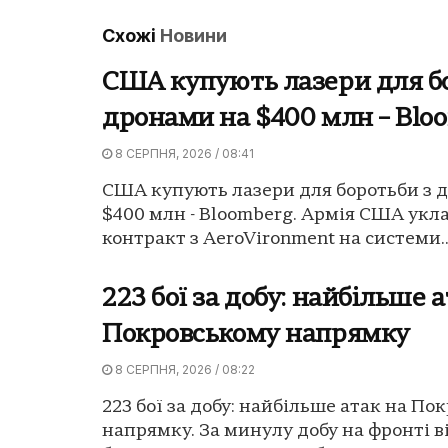
Схожі
Новини
США купують лазери для б
дронами на $400 млн – Blo
8 СЕРПНЯ, 2026 / 08:41
США купують лазери для боротьби з 
$400 млн - Bloomberg. Армія США укл
контракт з AeroVironment на системи..
223 бої за добу: найбільше а
Покровському напрямку
8 СЕРПНЯ, 2026 / 08:22
223 бої за добу: найбільше атак на По
напрямку. За минулу добу на фронті в