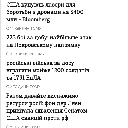
США купують лазери для
боротьби з дронами на $400
млн – Bloomberg
14 ХВИЛИН ТОМУ
223 бої за добу: найбільше атак
на Покровському напрямку
33 ХВИЛИНИ ТОМУ
російські війська за добу
втратили майже 1200 солдатів
та 1751 БпЛА
2 ГОДИНИ ТОМУ
Разом давайте виснажимо
ресурси росії: фон дер Ляєн
привітала схвалення Сенатом
США санкцій проти рф
2 ГОДИНИ ТОМУ