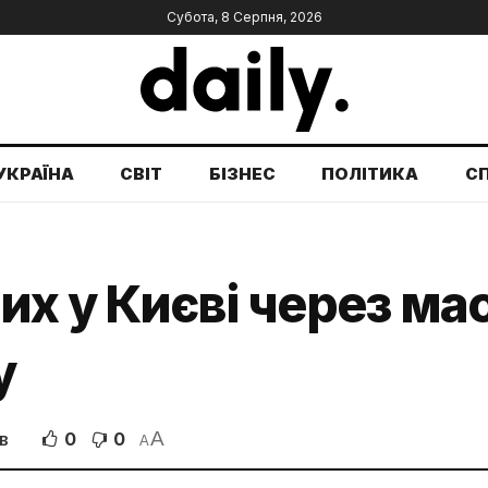
Субота, 8 Серпня, 2026
УКРАЇНА
СВІТ
БІЗНЕС
ПОЛІТИКА
С
х у Києві через ма
у
A
0
0
В
A