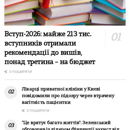
Вступ-2026: майже 213 тис.
вступників отримали
рекомендації до вишів,
понад третина – на бюджет
0 ПОШИРИТИ
Лікарці приватної клініки у Києві
повідомили про підозру через втрачену
вагітність пацієнтки
0 ПОШИРИТИ
"Це врятує багато життів": Зеленський
обговорив із лідером Фінляндії захист від