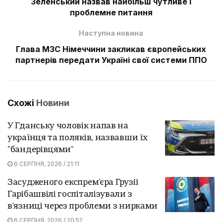
Зеленський назвав найбільш чутливе і
проблемне питання
Наступна новина
Глава МЗС Німеччини закликав європейських
партнерів передати Україні свої системи ППО
Схожі
Новини
У Гданську чоловік напав на
українця та поляків, назвавши їх
"бандерівцями"
6 СЕРПНЯ, 2026 / 21:11
Засудженого експрем'єра Грузії
Гарібашвілі госпіталізували з
в'язниці через проблеми з нирками
6 СЕРПНЯ, 2026 / 20:52