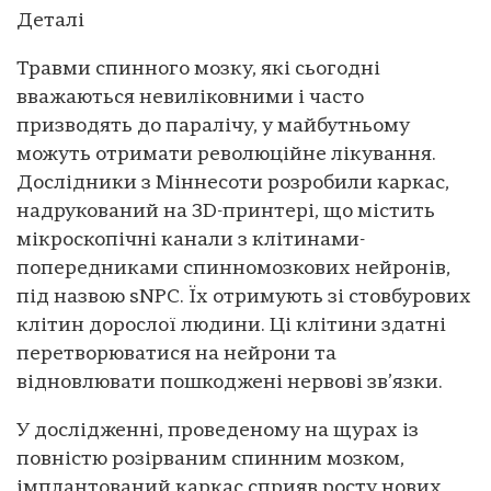
Деталі
Травми спинного мозку, які сьогодні
вважаються невиліковними і часто
призводять до паралічу, у майбутньому
можуть отримати революційне лікування.
Дослідники з Міннесоти розробили каркас,
надрукований на 3D-принтері, що містить
мікроскопічні канали з клітинами-
попередниками спинномозкових нейронів,
під назвою sNPC. Їх отримують зі стовбурових
клітин дорослої людини. Ці клітини здатні
перетворюватися на нейрони та
відновлювати пошкоджені нервові зв’язки.
У дослідженні, проведеному на щурах із
повністю розірваним спинним мозком,
імплантований каркас сприяв росту нових