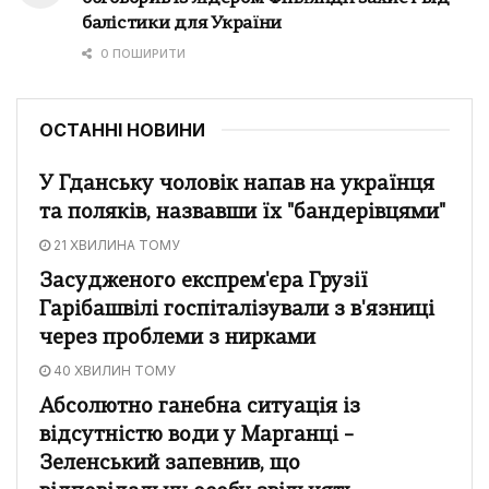
балістики для України
0 ПОШИРИТИ
ОСТАННІ НОВИНИ
У Гданську чоловік напав на українця
та поляків, назвавши їх "бандерівцями"
21 ХВИЛИНА ТОМУ
Засудженого експрем'єра Грузії
Гарібашвілі госпіталізували з в'язниці
через проблеми з нирками
40 ХВИЛИН ТОМУ
Абсолютно ганебна ситуація із
відсутністю води у Марганці –
Зеленський запевнив, що