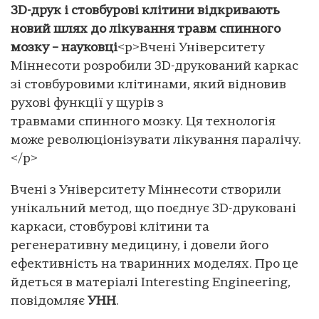
3D-друк і стовбурові клітини відкривають
новий шлях до лікування травм спинного
мозку – науковці
<p>Вчені Університету
Міннесоти розробили 3D-друкований каркас
зі стовбуровими клітинами, який відновив
рухові функції у щурів з
травмами спинного мозку. Ця технологія
може революціонізувати лікування паралічу.
</p>
Вчені з Університету Міннесоти створили
унікальний метод, що поєднує 3D-друковані
каркаси, стовбурові клітини та
регенеративну медицину, і довели його
ефективність на тваринних моделях. Про це
йдеться в матеріалі Іnteresting Еngineering,
повідомляє
УНН
.