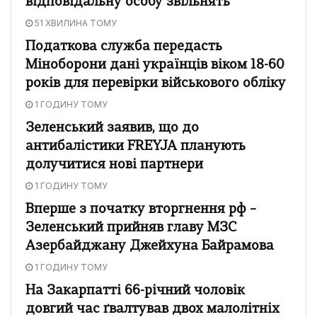
відповідальну особу звільнять
51 ХВИЛИНА ТОМУ
Податкова служба передасть
Міноборони дані українців віком 18-60
років для перевірки військового обліку
1 ГОДИНУ ТОМУ
Зеленський заявив, що до
антибалістики FREYJA планують
долучитися нові партнери
1 ГОДИНУ ТОМУ
Вперше з початку вторгнення рф –
Зеленський прийняв главу МЗС
Азербайджану Джейхуна Байрамова
1 ГОДИНУ ТОМУ
На Закарпатті 66-річний чоловік
довгий час ґвалтував двох малолітніх