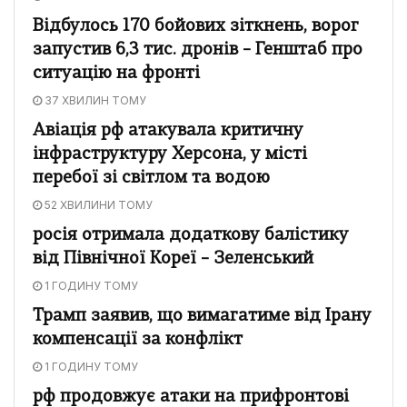
Відбулось 170 бойових зіткнень, ворог
запустив 6,3 тис. дронів – Генштаб про
ситуацію на фронті
37 ХВИЛИН ТОМУ
Авіація рф атакувала критичну
інфраструктуру Херсона, у місті
перебої зі світлом та водою
52 ХВИЛИНИ ТОМУ
росія отримала додаткову балістику
від Північної Кореї – Зеленський
1 ГОДИНУ ТОМУ
Трамп заявив, що вимагатиме від Ірану
компенсації за конфлікт
1 ГОДИНУ ТОМУ
рф продовжує атаки на прифронтові