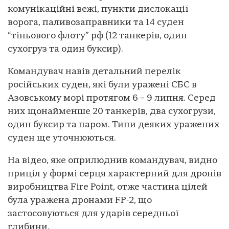
комунікаційні вежі, пункти дислокації
ворога, паливозаправники та 14 суден
“тіньового флоту” рф (12 танкерів, один
сухогруз та один буксир).
Командувач навів детальний перелік
російських суден, які були уражені СБС в
Азовському морі протягом 6 – 9 липня. Серед
них щонайменше 20 танкерів, два сухогрузи,
один буксир та паром. Типи деяких уражених
суден ще уточнюються.
На відео, яке оприлюднив командувач, видно
приціл у формі серця характерний для дронів
виробництва Fire Point, отже частина цілей
була уражена дронами FP-2, що
застосовуються для ударів середньої
глибини.