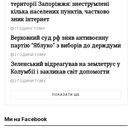
території Запоріжжя: знеструмлені
кілька населених пунктів, частково
зник інтернет
1 ГОДИНУ ТОМУ
Верховний суд рф зняв антивоєнну
партію “Яблуко” з виборів до держдуми
2 ГОДИНИ ТОМУ
Зеленський відреагував на землетрус у
Колумбії і закликав світ допомогти
2 ГОДИНИ ТОМУ
ПОКАЗАТИ ЩЕ
Ми на Facebook