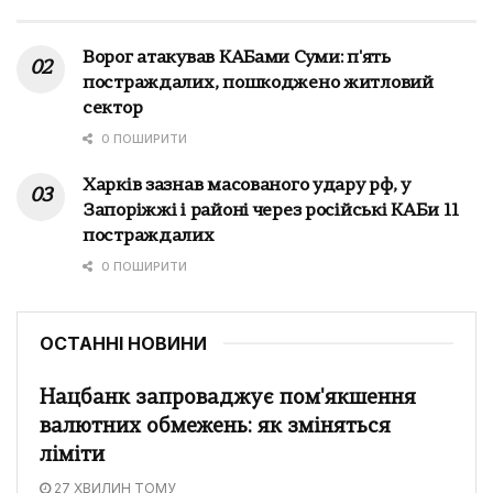
Ворог атакував КАБами Суми: п'ять
постраждалих, пошкоджено житловий
сектор
0 ПОШИРИТИ
Харків зазнав масованого удару рф, у
Запоріжжі і районі через російські КАБи 11
постраждалих
0 ПОШИРИТИ
ОСТАННІ НОВИНИ
Нацбанк запроваджує пом'якшення
валютних обмежень: як зміняться
ліміти
27 ХВИЛИН ТОМУ