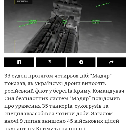
35 суден протягом чотирьох діб: “Мадяр”
показав, як українські дрони виносять
російський флот у берегів Криму. Командувач
Сил безпілотних систем “Мадяр” повідомив
про ураження 35 танкерів, сухогрузів та
спецплавзасобів за чотири доби. Загалом
вночі 9 липня знищено 45 військових цілей
окупантів у Криму та на півдні.