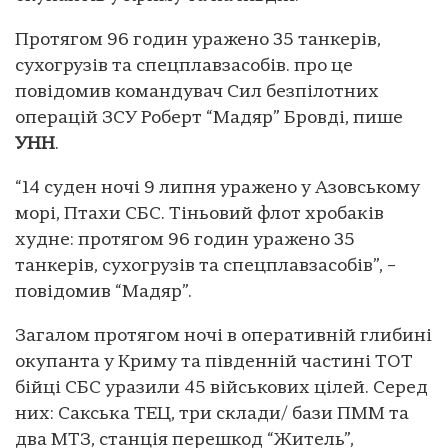
Протягом 96 годин уражено 35 танкерів,
сухогрузів та спецплавзасобів. про це
повідомив командувач Сил безпілотних
операцій ЗСУ Роберт “Мадяр” Бровді, пише
УНН
.
“14 суден ночі 9 липня уражено у Азовському
морі, Птахи СБС. Тіньовий флот хробаків
худне: протягом 96 годин уражено 35
танкерів, сухогрузів та спецплавзасобів”, –
повідомив “Мадяр”.
Загалом протягом ночі в оперативній глибині
окупанта у Криму та південній частині ТОТ
бійці СБС уразили 45 військових цілей. Серед
них: Сакська ТЕЦ, три склади/ бази ПММ та
два МТЗ, станція перешкод “Житель”,