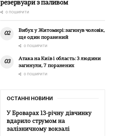
резервуари з паливом
0 ПОШИРИТИ
Вибух у Житомирі: загинув чоловік,
ще один поранений
0 ПОШИРИТИ
Атака на Київ і область: 3 людини
загинули, 7 поранених
0 ПОШИРИТИ
ОСТАННІ НОВИНИ
У Броварах 13-річну дівчинку
вдарило струмом на
залізничному вокзалі