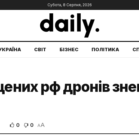
Субота, 8 Серпня, 2026
УКРАЇНА
СВІТ
БІЗНЕС
ПОЛІТИКА
С
щених рф дронів зне
A
0
0
В
A