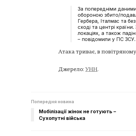
За попередніми даними
обороною збито/подав
Гербера, Італмас та безп
сході та центрі країни
локаціях, а також падін
– повідомили у ПС ЗСУ.
Атака триває, в повітряном
Джерело:
УНН
.
Попередня новина
Мобілізації жінок не готують –
Сухопутні війська