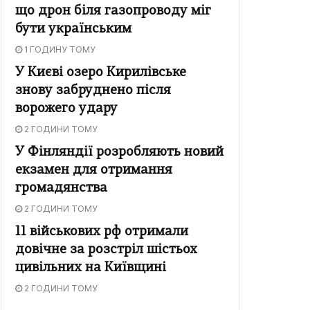
що дрон біля газопроводу міг
бути українським
1 ГОДИНУ ТОМУ
У Києві озеро Кирилівське
знову забруднено після
ворожего удару
2 ГОДИНИ ТОМУ
У Фінляндії розробляють новий
екзамен для отримання
громадянства
2 ГОДИНИ ТОМУ
11 військових рф отримали
довічне за розстріл шістьох
цивільних на Київщині
2 ГОДИНИ ТОМУ