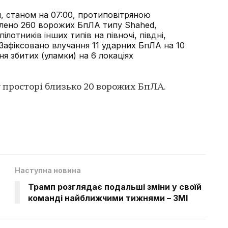
, станом на 07:00, протиповітряною
лено 260 ворожих БпЛА типу Shahed,
ілотників інших типів на півночі, півдні,
. Зафіксовано влучання 11 ударних БпЛА на 10
ня збитих (уламки) на 6 локаціях
у просторі близько 20 ворожих БпЛА.
Наступна новина
Трамп розглядає подальші зміни у своїй
команді найближчими тижнями – ЗМІ