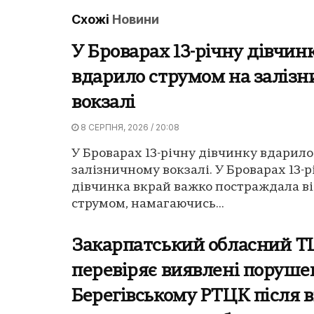
Схожі
Новини
У Броварах 13-річну дівчин
вдарило струмом на заліз
вокзалі
8 СЕРПНЯ, 2026 / 20:08
У Броварах 13-річну дівчинку вдарил
залізничному вокзалі. У Броварах 13-р
дівчинка вкрай важко постраждала ві
струмом, намагаючись...
Закарпатський обласний Т
перевіряє виявлені поруше
Берегівському РТЦК після в