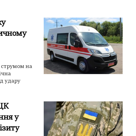
ку
ничному
о струмом на
ічна
д удару
ЦК
ння у
ізиту