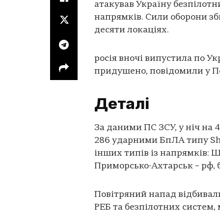
атакував Україну безпілотн
напрямків. Сили оборони зби
десяти локаціях.
росія вночі випустила по Укр
придушено, повідомили у По
Деталі
За даними ПС ЗСУ, у ніч на 4
286 ударними БпЛА типу Sha
інших типів із напрямків: Ш
Приморсько-Ахтарськ – рф, б
Повітряний напад відбивали 
РЕБ та безпілотних систем, 