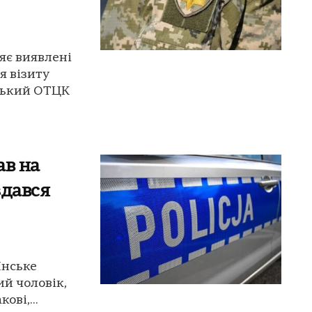
яє виявлені
я візиту
ський ОТЦК
ав на
здався
їнське
ий чоловік,
ові,...