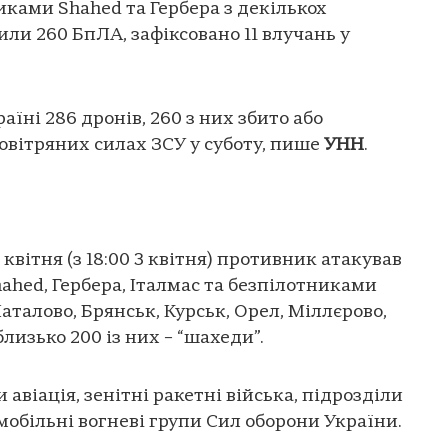
иками Shahed та Гербера з декількох
ли 260 БпЛА, зафіксовано 11 влучань у
аїні 286 дронів, 260 з них збито або
вітряних силах ЗСУ у суботу, пише
УНН
.
 квітня (з 18:00 3 квітня) противник атакував
hed, Гербера, Італмас та безпілотниками
аталово, Брянськ, Курськ, Орел, Міллєрово,
лизько 200 із них – “шахеди”.
авіація, зенітні ракетні війська, підрозділи
мобільні вогневі групи Сил оборони України.