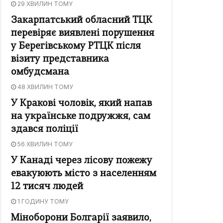
29 ХВИЛИН ТОМУ
Закарпатський обласний ТЦК
перевіряє виявлені порушення
у Берегівському РТЦК після
візиту представника
омбудсмана
48 ХВИЛИН ТОМУ
У Кракові чоловік, який напав
на українське подружжя, сам
здався поліції
56 ХВИЛИН ТОМУ
У Канаді через лісову пожежу
евакуюють місто з населенням
12 тисяч людей
1 ГОДИНУ ТОМУ
Міноборони Болгарії заявило,