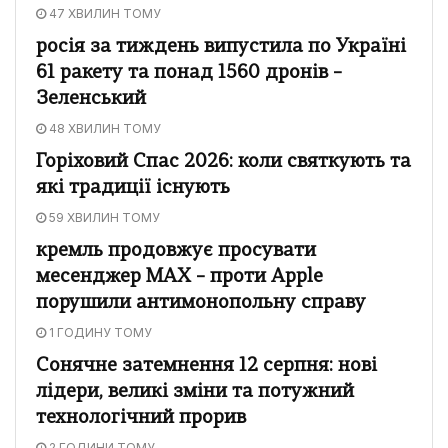
47 ХВИЛИН ТОМУ
росія за тиждень випустила по Україні
61 ракету та понад 1560 дронів –
Зеленський
48 ХВИЛИН ТОМУ
Горіховий Спас 2026: коли святкують та
які традиції існують
59 ХВИЛИН ТОМУ
кремль продовжує просувати
месенджер MAX – проти Apple
порушили антимонопольну справу
1 ГОДИНУ ТОМУ
Сонячне затемнення 12 серпня: нові
лідери, великі зміни та потужний
технологічний прорив
2 ГОДИНИ ТОМУ