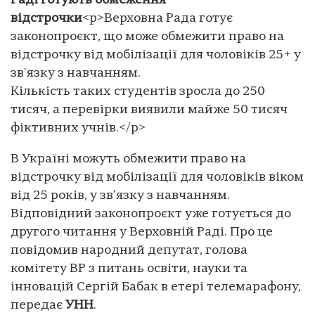
Раді готують обмеження
відстрочки
<p>Верховна Рада готує
законопроєкт, що може обмежити право на
відстрочку від мобілізації для чоловіків 25+ у
зв'язку з навчанням.
Кількість таких студентів зросла до 250
тисяч, а перевірки виявили майже 50 тисяч
фіктивних учнів.</p>
В Україні можуть обмежити право на
відстрочку від мобілізації для чоловіків віком
від 25 років, у зв’язку з навчанням.
Відповідний законопроєкт уже готується до
другого читання у Верховній Раді. Про це
повідомив народний депутат, голова
комітету ВР з питань освіти, науки та
інновацій Сергій Бабак в етері телемарафону,
передає
УНН
.