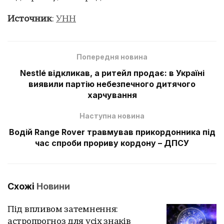
Источник
:
УНН
Попередня новина
Nestlé відкликав, а ритейл продає: в Україні
виявили партію небезпечного дитячого
харчування
Наступна новина
Водій Range Rover травмував прикордонника під
час спроби прориву кордону – ДПСУ
Схожі
Новини
Під впливом затемнення:
астропрогноз для усіх знаків