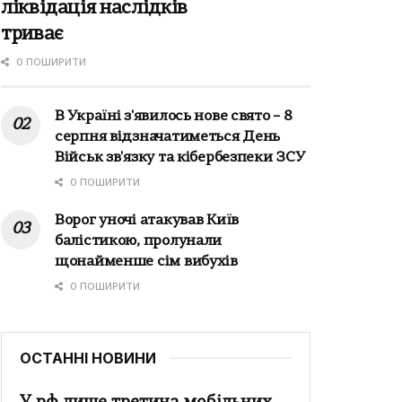
ліквідація наслідків
триває
0 ПОШИРИТИ
В Україні з'явилось нове свято – 8
серпня відзначатиметься День
Військ зв'язку та кібербезпеки ЗСУ
0 ПОШИРИТИ
Ворог уночі атакував Київ
балістикою, пролунали
щонайменше сім вибухів
0 ПОШИРИТИ
ОСТАННІ НОВИНИ