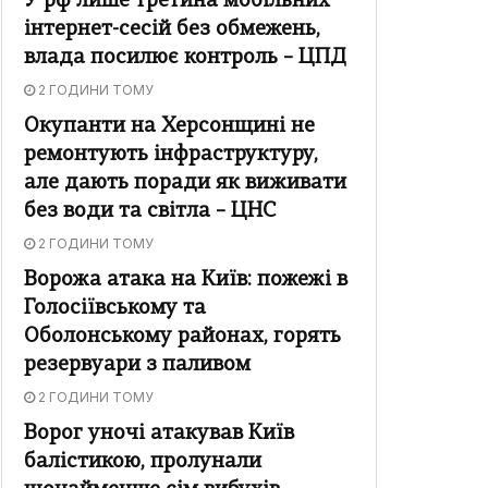
У рф лише третина мобільних
інтернет-сесій без обмежень,
влада посилює контроль – ЦПД
2 ГОДИНИ ТОМУ
Окупанти на Херсонщині не
ремонтують інфраструктуру,
але дають поради як виживати
без води та світла – ЦНС
2 ГОДИНИ ТОМУ
Ворожа атака на Київ: пожежі в
Голосіївському та
Оболонському районах, горять
резервуари з паливом
2 ГОДИНИ ТОМУ
Ворог уночі атакував Київ
балістикою, пролунали