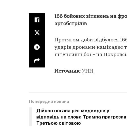
166 бойових зіткнень на фрон
артобстрілів
Протягом доби відбулося 16
ударів дронами-камікадзе т
інтенсивні бої – на Покров
Источник
:
УНН
Попередня новина
Дійсно погана річ: медведєв у
відповідь на слова Трампа пригрозив
Третьою світовою