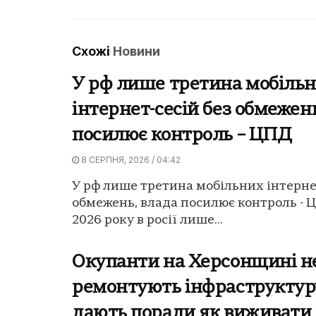
Схожі
Новини
У рф лише третина мобіль
інтернет-сесій без обмежен
посилює контроль – ЦПД
8 СЕРПНЯ, 2026 / 04:42
У рф лише третина мобільних інтернет
обмежень, влада посилює контроль - 
2026 року в росії лише...
Окупанти на Херсонщині н
ремонтують інфраструктуру
дають поради як виживати 