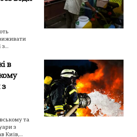
ють
 виживати
з...
і в
ькому
 з
ївському та
уари з
 Київ,...