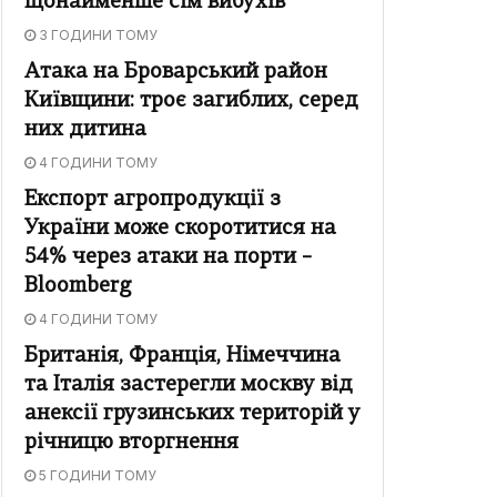
щонайменше сім вибухів
3 ГОДИНИ ТОМУ
Атака на Броварський район
Київщини: троє загиблих, серед
них дитина
4 ГОДИНИ ТОМУ
Експорт агропродукції з
України може скоротитися на
54% через атаки на порти –
Bloomberg
4 ГОДИНИ ТОМУ
Британія, Франція, Німеччина
та Італія застерегли москву від
анексії грузинських територій у
річницю вторгнення
5 ГОДИНИ ТОМУ