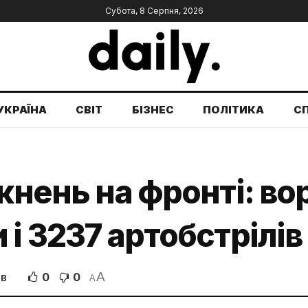
Субота, 8 Серпня, 2026
УКРАЇНА
СВІТ
БІЗНЕС
ПОЛІТИКА
С
кнень на фронті: во
 і 3237 артобстрілів
A
0
0
ІВ
A