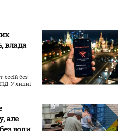
них
ь, влада
-сесій без
ЦПД. У липні
е
, але
без води