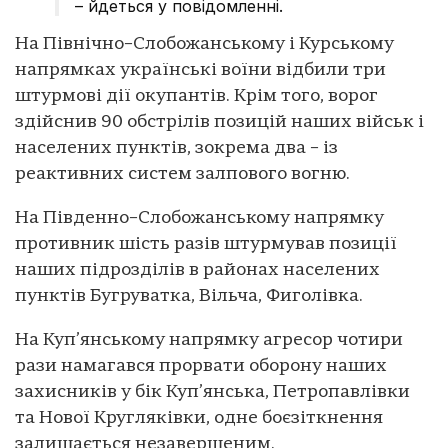
– йдеться у повідомленні.
На Північно–Слобожанському і Курському
напрямках українські воїни відбили три
штурмові дії окупантів. Крім того, ворог
здійснив 90 обстрілів позицій наших військ і
населених пунктів, зокрема два – із
реактивних систем залпового вогню.
На Південно–Слобожанському напрямку
противник шість разів штурмував позиції
наших підрозділів в районах населених
пунктів Бугруватка, Вільча, Фиголівка.
На Куп’янському напрямку агресор чотири
рази намагався прорвати оборону наших
захисників у бік Куп’янська, Петропавлівки
та Нової Кругляківки, одне боєзіткнення
залишається незавершеним.