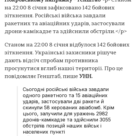
Покровському напрямку – Генштаб
<p>Станом
на 22:00 8 січня зафіксовано 142 бойових
зіткнення. Російські війська завдали
ракетних та авіаційних ударів, застосували
дрони-камікадзе та здійснили обстріли.</p>
Станом на 22:00 8 січня відбулося 142 бойових
зіткнення. Українські захисники рішуче
дають відсіч спробам противника
просунутися вглиб нашої території. Про це
повідомляє Генштаб, пише
УНН.
Сьогодні російські війська завдали
одного ракетного та 15 авіаційних
ударів, застосували дві ракети й
скинули 58 керованих авіабомб. Крім
цього, залучили для уражень 2982
дронів-камікадзе та здійснили 3055
обстрілів позицій наших військ і
населених пункті