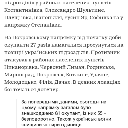
підрозділів у районах населених пунктів
Костянтинівка, Олександро-Шультине,
Плещіївка, Іванопілля, Русин Яр, Софіївка та у
напрямку Степанівки.
На Покровському напрямку від початку доби
окупанти 27 разів намагалися просунутися на
позиції українських підрозділів. Противник
атакував в районах населених пунктів
Никанорівка, Червоний Лиман, Родинське,
Мирноград, Покровськ, Котлине, Удачне,
Молодецьке, Філія, Дачне. В деяких локаціях
бої точаться дотепер.
За попередніми даними, сьогодні на
цьому напрямку загалом було
знешкоджено 81 окупант, із них 55 –
безповоротно. Також українські воїни
знищили чотири одиниць