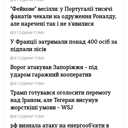
"Фейкове" весілля: у Португалії тисячі
фанатів чекали на одруження Роналду,
але наречені так і не з'явилися
5 ГОДИНИ ТОМУ
У Франції затримали понад 400 осіб за
підпали лісів
6 ГОДИНИ ТОМУ
Ворог атакував Запоріжжя – під
ударом гаражний кооператив
6 ГОДИНИ ТОМУ
Трамп готувався оголосити перемогу
над Іраном, але Тегеран висунув
жорсткіші умови – WSJ
8 ГОДИНИ ТОМУ
рф визнала атаку на енергооб'єкти в