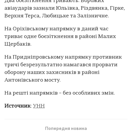
Два боєзіткнення тривають. Ворожих
авіаударів зазнали Юльївка, Різдвянка, Гірке,
Верхня Терса, Любицьке та Залізничне.
На Оріхівському напрямку в даний час
триває одне боєзіткнення в районі Малих
Щербаків.
На Придніпровському напрямку противник
тричі безрезультатно намагався прорвати
оборону наших захисників в районі
Антонівського мосту.
На решті напрямків – без особливих змін.
Источник
:
УНН
Попередня новина