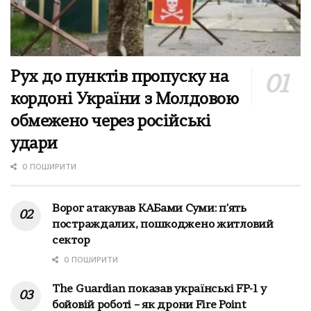
Рух до пунктів пропуску на
кордоні України з Молдовою
обмежено через російські
удари
0 ПОШИРИТИ
Ворог атакував КАБами Суми: п'ять
постраждалих, пошкоджено житловий
сектор
0 ПОШИРИТИ
The Guardian показав українські FP-1 у
бойовій роботі – як дрони Fire Point