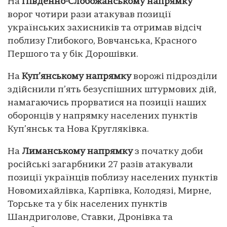
На
Південно-Слобожанському напрямку
ворог чотири рази атакував позиції
українських захисників та отримав відсіч
поблизу Глибокого, Вовчанська, Красного
Першого та у бік Дорошівки.
На
Куп’янському напрямку
ворожі підрозділи
здійснили п’ять безуспішних штурмових дій,
намагаючись прорватися на позиції наших
оборонців у напрямку населених пунктів
Куп’янськ та Нова Кругляківка.
На
Лиманському напрямку
з початку доби
російські загарбники 27 разів атакували
позиції українців поблизу населених пунктів
Новомихайлівка, Карпівка, Колодязі, Мирне,
Торське та у бік населених пунктів
Шандриголове, Ставки, Дронівка та