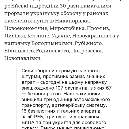
російські підрозділи 30 рази намагалися
прорвати українську оборону у районах
населених пунктів Никанорівка,
Новоекономічне, Миролюбівка, Промінь,
Лисівка, Котлине, Удачне, Новоукраїнка та у
напрямку Володимирівки, Рубіжного,
Білицького, Родинського, Покровська,
Новопавлівки.
Сили оборони стримують ворожі
штурми, противник зазнає значних
втрат – сьогодні на цьому напрямку
знешкоджено 107 окупантів, з яких 67
— безповоротно. Наші захисники
знищили три одиниці автомобільного
транспорту, артилерійську систему,
16 безпілотних літальних апаратів,
засіб РЕБ, три пункти управління
БпЛА та три укриття для особового
складу. Також значно пошкоджено