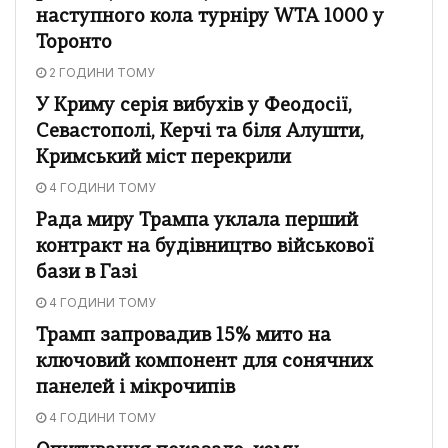
наступного кола турніру WTA 1000 у
Торонто
2 ГОДИНИ ТОМУ
У Криму серія вибухів у Феодосії,
Севастополі, Керчі та біля Алушти,
Кримський міст перекрили
4 ГОДИНИ ТОМУ
Рада миру Трампа уклала перший
контракт на будівництво військової
бази в Газі
4 ГОДИНИ ТОМУ
Трамп запровадив 15% мито на
ключовий компонент для сонячних
панелей і мікрочипів
4 ГОДИНИ ТОМУ