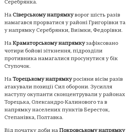
Серебрянка.
На
Сіверському напрямку
ворог шість разів
намагався прорватися у районі Григорівки та
у напрямку Серебрянки, Виїмки, Федорівки.
На
Краматорському напрямку
зафіксовано
чотири бойові зіткнення, підрозділи
противника намагалися просунутися у бік
Ступочок.
На
Торецькому напрямку
росіяни вісім разів
атакували позиції Сил оборони. Зусилля
наступу окупанти сконцентрували у районах
Торецька, Олександро-Калинового та в
напрямку населених пунктів Бересток,
Степанівка, Полтавка.
Від початку доби на
Покровському напрямку