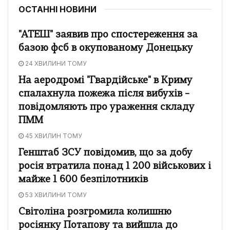
ОСТАННІ НОВИНИ
"АТЕШ" заявив про спостереження за
базою фсб в окупованому Донецьку
24 ХВИЛИНИ ТОМУ
На аеродромі "Гвардійське" в Криму
спалахнула пожежа після вибухів –
повідомляють про ураження складу
ПММ
45 ХВИЛИН ТОМУ
Генштаб ЗСУ повідомив, що за добу
росія втратила понад 1 200 військових і
майже 1 600 безпілотників
53 ХВИЛИНИ ТОМУ
Світоліна розгромила колишню
росіянку Потапову та вийшла до