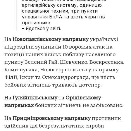
артилерійську систему, одиницю
спеціальної техніки, три пункти
управління БпЛА та шість укриттів
противника
– йдеться у звіті.
На
Новопавлівському напрямку
українські
підрозділи зупинили 10 ворожих атак на
позиції наших військ поблизу населеного
пункту Зелений Гай, Шевченко, Воскресенка,
Комишуваха, Новогеоргіївка та у напрямку
Філії, Іскри та Олександрограда, ще шість
бойових зіткнень тривають дотепер.
На
Гуляйпільському
та
Оріхівському
напрямках
бойових зіткнень не зафіксовано.
На
Придніпровському напрямку
противник
здійснив дві безрезультатних спроби