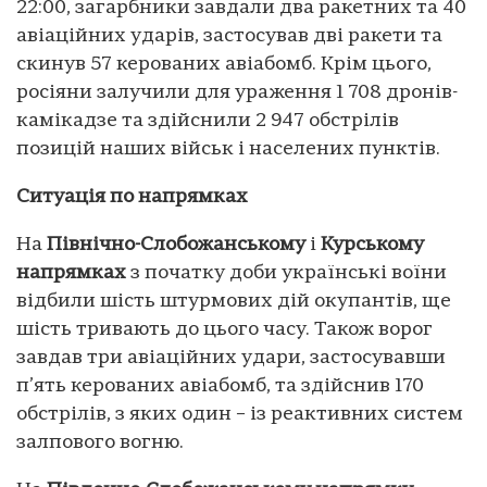
22:00, загарбники завдали два ракетних та 40
авіаційних ударів, застосував дві ракети та
скинув 57 керованих авіабомб. Крім цього,
росіяни залучили для ураження 1 708 дронів-
камікадзе та здійснили 2 947 обстрілів
позицій наших військ і населених пунктів.
Ситуація по напрямках
На
Північно-Слобожанському
і
Курському
напрямках
з початку доби українські воїни
відбили шість штурмових дій окупантів, ще
шість тривають до цього часу. Також ворог
завдав три авіаційних удари, застосувавши
п’ять керованих авіабомб, та здійснив 170
обстрілів, з яких один – із реактивних систем
залпового вогню.