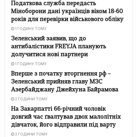
Податкова служба передасть
Міноборони дані українців віком 18-60
років для перевірки військового обліку
1 ГОДИНУ ТОМУ
Зеленський заявив, що до
антибалістики FREYJA планують
долучитися нові партнери
1 ГОДИНУ ТОМУ
Вперше з початку вторгнення рф –
Зеленський прийняв главу МЗС
Азербайджану Джейхуна Байрамова
2 ГОДИНИ ТОМУ
На Закарпатті 66-річний чоловік
довгий час ґвалтував двох малолітніх
дівчаток, його відправили під варту
2 ГОДИНИ ТОМУ