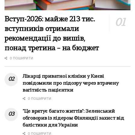
Вступ-2026: майже 213 тис.
вступників отримали
рекомендації до вишів,
понад третина – на бюджет
0 ПОШИРИТИ
Лікарці приватної клініки у Києві
повідомили про підозру через втрачену
вагітність пацієнтки
0 ПОШИРИТИ
"Це врятує багато життів": Зеленський
обговорив із лідером Фінляндії захист від
балістики для України
0 ПОШИРИТИ