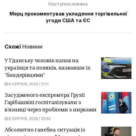
Наступна новина
Мерц прокоментував укладення торгівельної
угоди США та ЄС
Схожі
Новини
У Гданську чоловік напав на
українця та поляків, назвавши їх
"бандерівцями"
6 СЕРПНЯ, 2026 / 21:11
Засудженого експрем'єра Грузії
Гарібашвілі госпіталізували з
в'язниці через проблеми з нирками
6 СЕРПНЯ, 2026 / 20:52
Абсолютно ганебна ситуація із