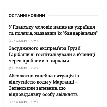
ОСТАННІ НОВИНИ
У Гданську чоловік напав на українця
та поляків, назвавши їх "бандерівцями"
27 ХВИЛИН ТОМУ
Засудженого експрем'єра Грузії
Гарібашвілі госпіталізували з в'язниці
через проблеми з нирками
45 ХВИЛИН ТОМУ
Абсолютно ганебна ситуація із
відсутністю води у Марганці –
Зеленський запевнив, що
відповідальну особу звільнять
57 ХВИЛИН ТОМУ