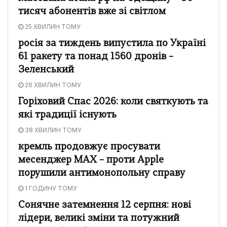
тисяч абонентів вже зі світлом
25 ХВИЛИН ТОМУ
росія за тиждень випустила по Україні
61 ракету та понад 1560 дронів –
Зеленський
26 ХВИЛИН ТОМУ
Горіховий Спас 2026: коли святкують та
які традиції існують
38 ХВИЛИН ТОМУ
кремль продовжує просувати
месенджер MAX – проти Apple
порушили антимонопольну справу
1 ГОДИНУ ТОМУ
Сонячне затемнення 12 серпня: нові
лідери, великі зміни та потужний