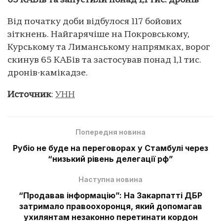
65 КАБів та запустили понад 1,1 тис. дронів
Від початку доби відбулося 117 бойових
зіткнень. Найгарячіше на Покровському,
Курському та Лиманському напрямках, ворог
скинув 65 КАБів та застосував понад 1,1 тис.
дронів-камікадзе.
Источник
:
УНН
Попередня новина
Рубіо не буде на переговорах у Стамбулі через
“низький рівень делегації рф”
Наступна новина
“Продавав інформацію”: На Закарпатті ДБР
затримало правоохоронця, який допомагав
ухилянтам незаконно перетинати кордон