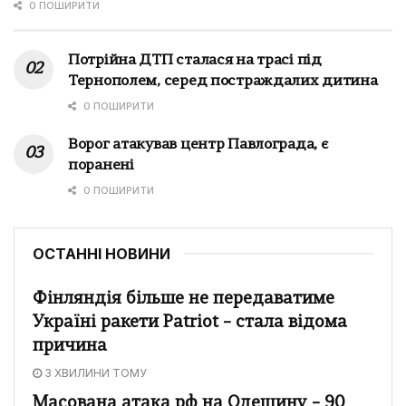
0 ПОШИРИТИ
Потрійна ДТП сталася на трасі під
Тернополем, серед постраждалих дитина
0 ПОШИРИТИ
Ворог атакував центр Павлограда, є
поранені
0 ПОШИРИТИ
ОСТАННІ НОВИНИ
Фінляндія більше не передаватиме
Україні ракети Patriot – стала відома
причина
3 ХВИЛИНИ ТОМУ
Масована атака рф на Одещину – 90