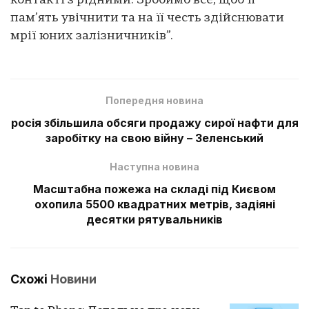
контакті з рідними. Зробимо все, щоб її
пам’ять увічнити та на її честь здійснювати
мрії юних залізничників”.
Попередня новина
росія збільшила обсяги продажу сирої нафти для
заробітку на свою війну – Зеленський
Наступна новина
Масштабна пожежа на складі під Києвом
охопила 5500 квадратних метрів, задіяні
десятки рятувальників
Схожі
Новини