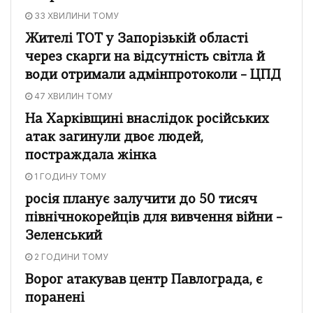
33 ХВИЛИНИ ТОМУ
Жителі ТОТ у Запорізькій області
через скарги на відсутність світла й
води отримали адмінпротоколи – ЦПД
47 ХВИЛИН ТОМУ
На Харківщині внаслідок російських
атак загинули двоє людей,
постраждала жінка
1 ГОДИНУ ТОМУ
росія планує залучити до 50 тисяч
північнокорейців для вивчення війни –
Зеленський
2 ГОДИНИ ТОМУ
Ворог атакував центр Павлограда, є
поранені