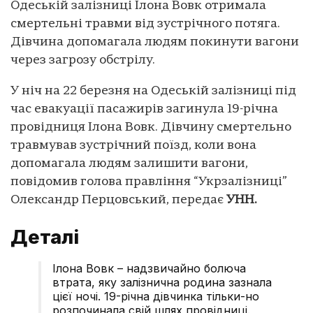
Одеській залізниці Ілона Вовк отримала
смертельні травми від зустрічного потяга.
Дівчина допомагала людям покинути вагони
через загрозу обстрілу.
У ніч на 22 березня на Одеській залізниці під
час евакуації пасажирів загинула 19-річна
провідниця Ілона Вовк. Дівчину смертельно
травмував зустрічний поїзд, коли вона
допомагала людям залишити вагони,
повідомив голова правління “Укрзалізниці”
Олександр Перцовський, передає
УНН.
Деталі
Ілона Вовк – надзвичайно болюча
втрата, яку залізнична родина зазнала
цієї ночі. 19-річна дівчинка тільки-но
розпочинала свій шлях провідниці.