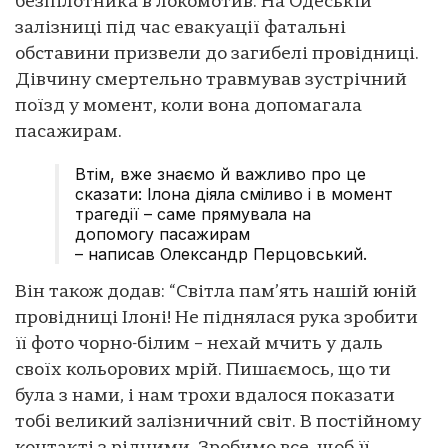
безпілотника в локомотив. На Одеській
залізниці під час евакуації фатальні
обставини призвели до загибелі провідниці.
Дівчину смертельно травмував зустрічний
поїзд у момент, коли вона допомагала
пасажирам.
Втім, вже знаємо й важливо про це
сказати: Ілона діяла сміливо і в момент
трагедії – саме прямувала на
допомогу пасажирам
– написав Олександр Перцовський.
Він також додав: “Світла пам’ять нашій юній
провідниці Ілоні! Не піднялася рука зробити
її фото чорно-білим – нехай мчить у даль
своїх кольорових мрій. Пишаємось, що ти
була з нами, і нам трохи вдалося показати
тобі великий залізничний світ. В постійному