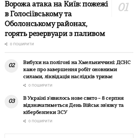
Ворожа атака на Київ: пожежі
в Голосіївському та
Оболонському районах,
горять резервуари з паливом
0 ПОШИРИТИ
Вибухи на полігоні на Хмельниччині: ДСНС
каже про завершення робіт оновними
силами, ліквідація наслідків триває
0 ПОШИРИТИ
В Україні з'явилось нове свято – 8 серпня
відзначатиметься День Військ зв'язку та
кібербезпеки ЗСУ
0 ПОШИРИТИ