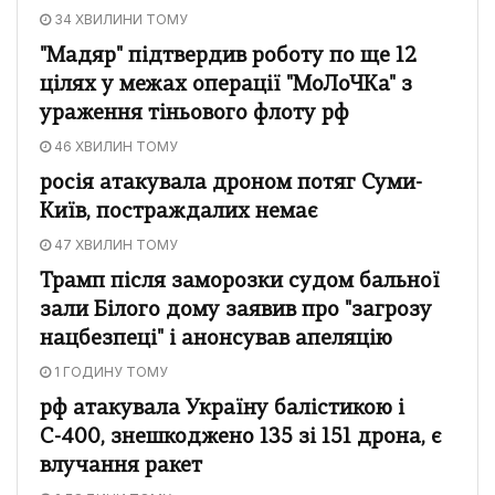
34 ХВИЛИНИ ТОМУ
"Мадяр" підтвердив роботу по ще 12
цілях у межах операції "МоЛоЧКа" з
ураження тіньового флоту рф
46 ХВИЛИН ТОМУ
росія атакувала дроном потяг Суми-
Київ, постраждалих немає
47 ХВИЛИН ТОМУ
Трамп після заморозки судом бальної
зали Білого дому заявив про "загрозу
нацбезпеці" і анонсував апеляцію
1 ГОДИНУ ТОМУ
рф атакувала Україну балістикою і
С-400, знешкоджено 135 зі 151 дрона, є
влучання ракет