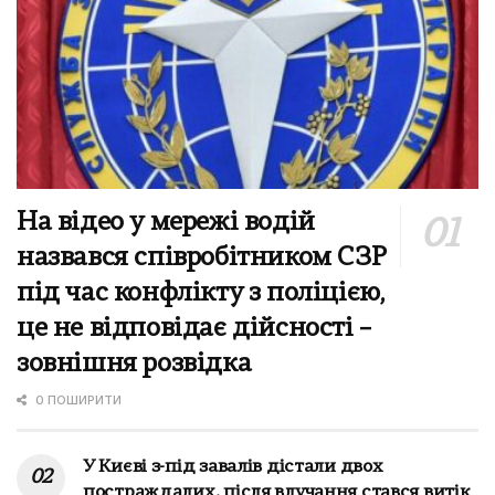
На відео у мережі водій
назвався співробітником СЗР
під час конфлікту з поліцією,
це не відповідає дійсності –
зовнішня розвідка
0 ПОШИРИТИ
У Києві з-під завалів дістали двох
постраждалих, після влучання стався витік