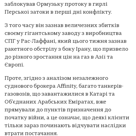
заблокував Ормузьку протоку в гирлі
Перської затоки в перші дні конфлікту.
З того часу він зазнав величезних збитків
своєму гігантському заводу з виробництва
СПГ у Рас-Лаффані, який цього тижня зазнав
ракетного обстрілу з боку Ірану, що призвело
до різкого зростання цін на газ в Азії та
Європі.
Проте, згідно з аналізом незалежного
суднового брокера Affinity, багато танкерів-
газовозів, що завантажилися в Катарі та
Об’єднаних Арабських Еміратах, вже
прямували до пунктів призначення до
початку війни, а це означає, що деякі клієнти
тільки зараз починають відчувати наслідки
втрати постачання.