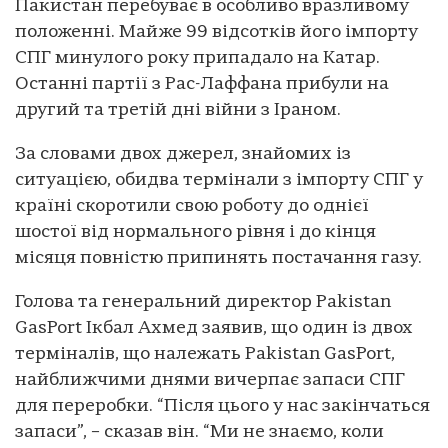
Пакистан перебуває в особливо вразливому
положенні. Майже 99 відсотків його імпорту
СПГ минулого року припадало на Катар.
Останні партії з Рас-Лаффана прибули на
другий та третій дні війни з Іраном.
За словами двох джерел, знайомих із
ситуацією, обидва термінали з імпорту СПГ у
країні скоротили свою роботу до однієї
шостої від нормального рівня і до кінця
місяця повністю припинять постачання газу.
Голова та генеральний директор Pakistan
GasPort Ікбал Ахмед заявив, що один із двох
терміналів, що належать Pakistan GasPort,
найближчими днями вичерпає запаси СПГ
для переробки. “Після цього у нас закінчаться
запаси”, – сказав він. “Ми не знаємо, коли