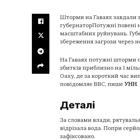
Шторми на Гаваях завдали зб
губернаторПотужні повені на
масштабних руйнувань. Губ
збереження загрози через н
На Гаваях потужні шторми 
збитків приблизно на 1 міл
Оаху, де за короткий час ви
повідомляє BBC, пише
УНН
.
Деталі
За словами влади, рятуваль
відрізала вода. Попри серйо
зафіксовано.