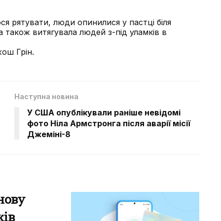
ося рятувати, люди опинилися у пастці біля
 також витягувала людей з-під уламків в
ош Грін.
Наступна новина
У США опублікували раніше невідомі
фото Ніла Армстронга після аварії місії
Джеміні-8
нову
жів