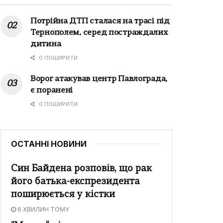
Потрійна ДТП сталася на трасі під
Тернополем, серед постраждалих
дитина
0 ПОШИРИТИ
Ворог атакував центр Павлограда,
є поранені
0 ПОШИРИТИ
ОСТАННІ НОВИНИ
Син Байдена розповів, що рак
його батька-експрезидента
поширюється у кістки
6 ХВИЛИН ТОМУ