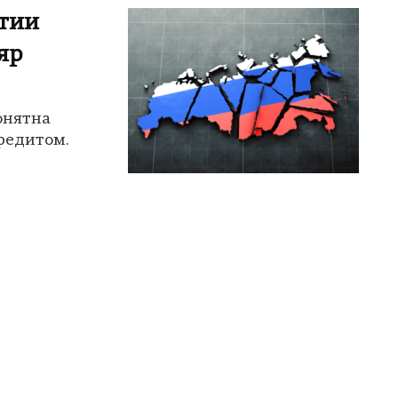
тии
яр
онятна
кредитом.