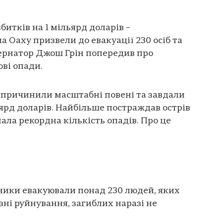
итків на 1 мільярд доларів –
 Оаху призвели до евакуації 230 осіб та
ернатор Джош Грін попередив про
ові опади.
спричинили масштабні повені та завдали
ьярд доларів. Найбільше постраждав острів
пала рекордна кількість опадів. Про це
ники евакуювали понад 230 людей, яких
зні руйнування, загиблих наразі не