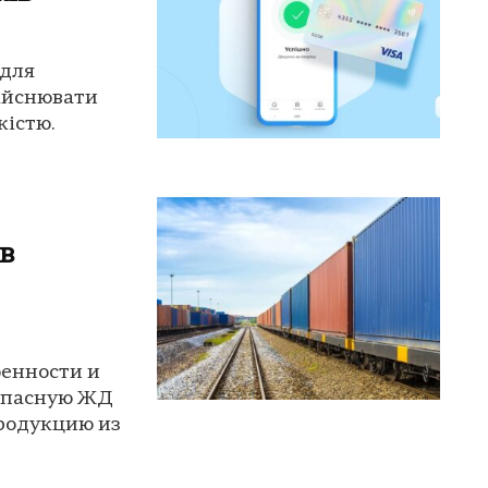
 для
дійснювати
кістю.
в
бенности и
зопасную ЖД
продукцию из