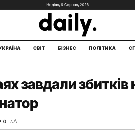
Неділя, 9 Серпня, 2026
УКРАЇНА
СВІТ
БІЗНЕС
ПОЛІТИКА
С
ях завдали збитків 
рнатор
A
0
A