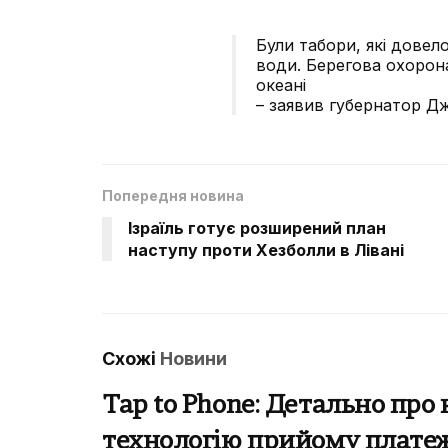
Були табори, які довел
води. Берегова охорона
океані
– заявив губернатор Дж
Попередня новина
Ізраїль готує розширений план
наступу проти Хезболли в Лівані
Схожі
Новини
Tap to Phone: Детально про 
технологію прийому плате