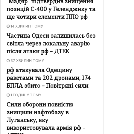
“Мадяр” підтвердив знищення
позицій С-400 у Геленджику та
ще чотири елементи ППО рф
14 ХВИЛИН ТОМУ
Частина Одеси залишилась без
світла через локальну аварію
після атаки рф – ДТЕК
37 ХВИЛИН ТОМУ
рф атакувала Одещину
ракетами та 202 дронами, 174
БПЛА збито – Повітряні сили
1 ГОДИНУ ТОМУ
Сили оборони повністю
знищили нафтобазу в
Луганську, яку
використовувала армія рф –