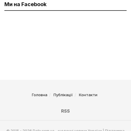
Ми на Facebook
Головна
Публікації
Контакти
RSS
© 2015 - 2026 Daily.com.ua - щоденні новини України | Підтримка