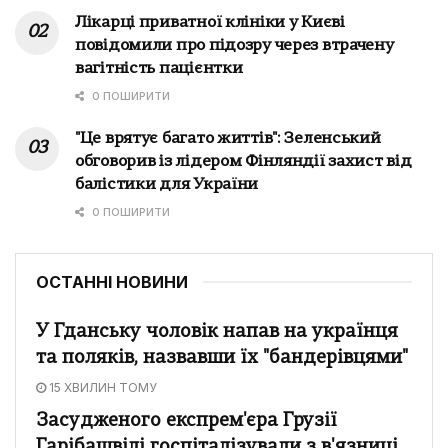
Лікарці приватної клініки у Києві
повідомили про підозру через втрачену
вагітність пацієнтки
0 ПОШИРИТИ
"Це врятує багато життів": Зеленський
обговорив із лідером Фінляндії захист від
балістики для України
0 ПОШИРИТИ
ОСТАННІ НОВИНИ
У Гданську чоловік напав на українця
та поляків, назвавши їх "бандерівцями"
15 ХВИЛИН ТОМУ
Засудженого експрем'єра Грузії
Гарібашвілі госпіталізували з в'язниці