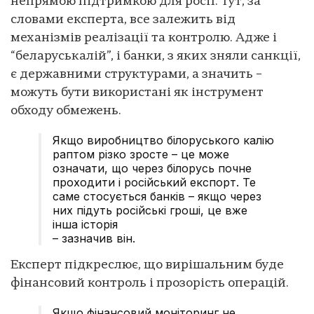
непрямою підтримкою для росії. Тут, за
словами експерта, все залежить від
механізмів реалізації та контролю. Адже і
“беларуськалій”, і банки, з яких зняли санкції,
є державними структурами, а значить –
можуть бути використані як інструмент
обходу обмежень.
Якщо виробництво білоруського калію
раптом різко зросте – це може
означати, що через білорусь почне
проходити і російський експорт. Те
саме стосується банків – якщо через
них підуть російські гроші, це вже
інша історія
– зазначив він.
Експерт підкреслює, що вирішальним буде
фінансовий контроль і прозорість операцій.
Якщо фінансовий моніторинг не