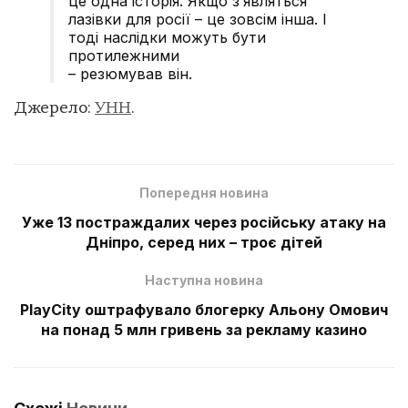
це одна історія. Якщо з’являться
лазівки для росії – це зовсім інша. І
тоді наслідки можуть бути
протилежними
– резюмував він.
Джерело:
УНН
.
Попередня новина
Уже 13 постраждалих через російську атаку на
Дніпро, серед них – троє дітей
Наступна новина
PlayCity оштрафувало блогерку Альону Омович
на понад 5 млн гривень за рекламу казино