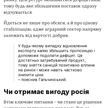
ринку. Цей ресурс залишається дефіцитним,
тому будь-яке збільшення поставок одразу
відчувається.
Йдеться не лише про обсяги, а й про цінову
стабілізацію, адже аграрний сектор напряму
залежить від вартості добрив.
У будь-якому випадку відновлення
експорту калію збільшить пропозицію і
допоможе подолати дефіцит. Це
достатньо затребуваний продукт,
тому зняття санкцій позитивно вплине
на ринок і може навіть частково
знизити ціни
– пояснив Гальчинський.
Чи отримає вигоду росія
Втім ключове питання – чи стане це рішення