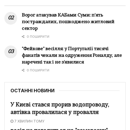
Ворог атакував КАБами Суми: п'ять
постраждалих, пошкоджено житловий
сектор
0 ПОШИРИТИ
"Фейкове" весілля: у Португалії тисячі
фанатів чекали на одруження Роналду, але
наречені так і не з'явилися
0 ПОШИРИТИ
ОСТАННІ НОВИНИ
У Києві стався прорив водопроводу,
автівка провалилася у провалля
7 ХВИЛИН ТОМУ