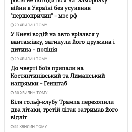
росія не погодиться на "заморозку"
війни в Україні без усунення
"першопричин" – мзс рф
29 ХВИЛИН ТОМУ
У Києві водій на авто врізався у
вантажівку, загинули його дружина і
дитина – поліція
29 ХВИЛИН ТОМУ
До чверті боїв припали на
Костянтинівський та Лиманський
напрямки – Генштаб
39 ХВИЛИН ТОМУ
Біля гольф-клубу Трампа перехопили
два літаки, третій літак затримав його
відліт
55 ХВИЛИН ТОМУ